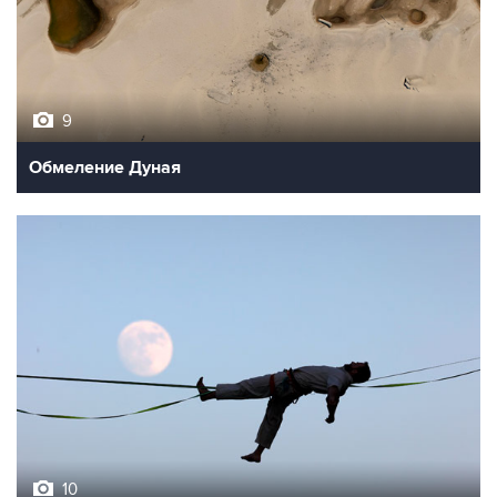
9
Обмеление Дуная
10