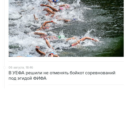
06 августа, 18:46
В УЕФА решили не отменять бойкот соревнований
под эгидой ФИФА
06 августа, 15:54
Мохамед Салах стал игроком "Трабзонспора"
06 августа, 14:28
Футболист Антон Заболотный дисквалифицирован на
полгода за допинг