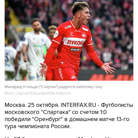
Манфред Угальде ("Спартак") радуется забитому голу
Фото: Сергей Бобылев/РИА Новости
Москва. 25 октября. INTERFAX.RU - Футболисты
московского "Спартака" со счетом 1:0
победили "Оренбург" в домашнем матче 13-го
тура чемпионата России.