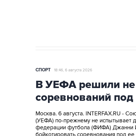
Купить подписку на
Подписа
профессиональную ленту
главных
СПОРТ
18:46, 6 августа 2026
В УЕФА решили не
соревнований под
Москва. 6 августа. INTERFAX.RU - С
(УЕФА) по-прежнему не испытывает 
федерации футбола (ФИФА) Джанни 
бойкотировать соревнования под ее 