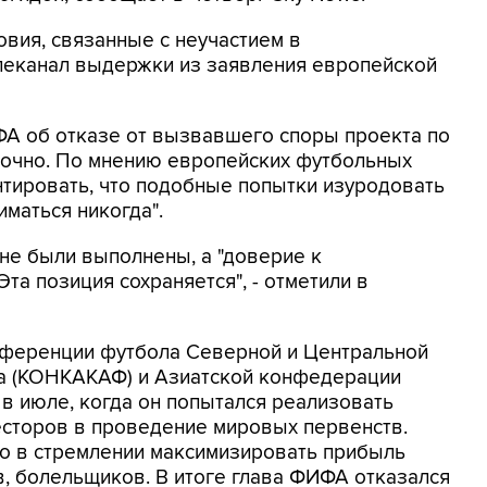
овия, связанные с неучастием в
елеканал выдержки из заявления европейской
ФА об отказе от вызвавшего споры проекта по
точно. По мнению европейских футбольных
нтировать, что подобные попытки изуродовать
маться никогда".
 не были выполнены, а "доверие к
та позиция сохраняется", - отметили в
нференции футбола Северной и Центральной
на (КОНКАКАФ) и Азиатской конфедерации
 в июле, когда он попытался реализовать
есторов в проведение мировых первенств.
но в стремлении максимизировать прибыль
в, болельщиков. В итоге глава ФИФА отказался