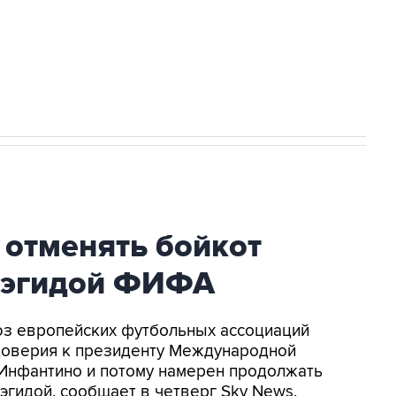
ться на рассылку
Получать оперативные новости
 новостей сайта
в официальном канале
 отменять бойкот
 эгидой ФИФА
оюз европейских футбольных ассоциаций
доверия к президенту Международной
Инфантино и потому намерен продолжать
эгидой, сообщает в четверг Sky News.