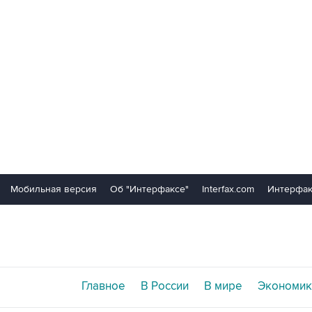
Мобильная версия
Об "Интерфаксе"
Interfax.com
Интерфак
Главное
В России
В мире
Экономик