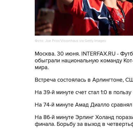
Фото: Joe Prior/Visionhaus via Getty Images
Москва. 30 июня. INTERFAX.RU - Футб
обыграли национальную команду Кот-
мира.
Встреча состоялась в Арлингтоне, С
На 39-й минуте счет стал 1:0 в польз
На 74-й минуте Амад Диалло сравнял 
На 86-й минуте Эрлинг Холанд пораз
финала. Борьбу за выход в четверть