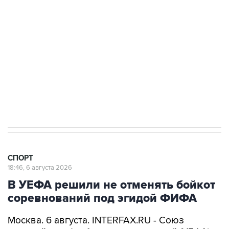
Купить подписку на профессиональную ленту
Подписаться на рассылку главных новостей сайта
Получать оперативные новости в официальном
канале
СПОРТ
18:46, 6 августа 2026
В УЕФА решили не отменять бойкот
соревнований под эгидой ФИФА
Москва. 6 августа. INTERFAX.RU - Союз