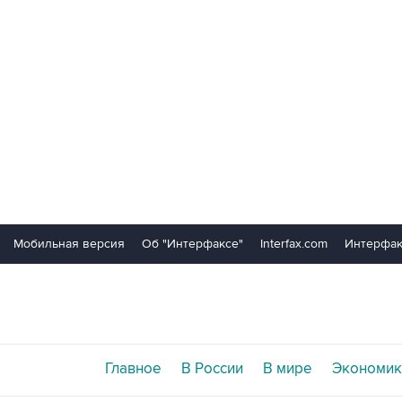
Мобильная версия
Об "Интерфаксе"
Interfax.com
Интерфак
Главное
В России
В мире
Экономик