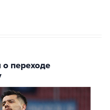
кот турниров ФИФА
 о переходе
у