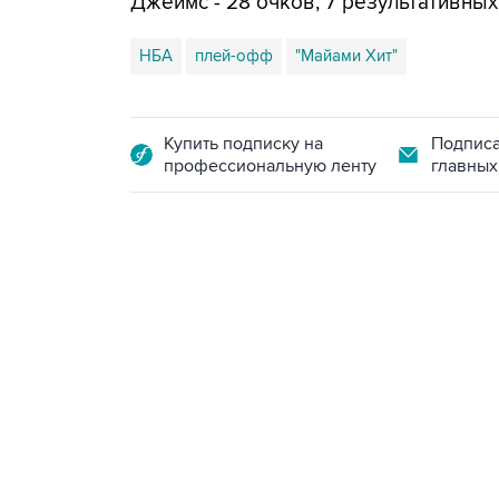
Джеймс - 28 очков, 7 результативных
НБА
плей-офф
"Майами Хит"
Купить подписку на
Подписа
профессиональную ленту
главных
23:14, 6 августа 2026