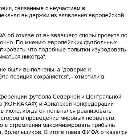
овия, связанные с неучастием в
елеканал выдержки из заявления европейской
ФА об отказе от вызвавшего споры проекта по
точно. По мнению европейских футбольных
нтировать, что подобные попытки изуродовать
маться никогда".
 не были выполнены, а "доверие к
та позиция сохраняется", - отметили в
нференции футбола Северной и Центральной
на (КОНКАКАФ) и Азиатской конфедерации
 в июле, когда он попытался реализовать
есторов в проведение мировых первенств.
но в стремлении максимизировать прибыль
в, болельщиков. В итоге глава ФИФА отказался