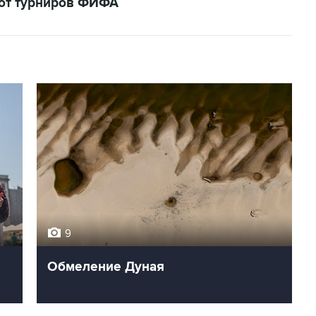
кот турниров ФИФА
9
Обмеление Дуная