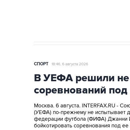
Купить подписку на
Подписа
профессиональную ленту
главных
СПОРТ
18:46, 6 августа 2026
В УЕФА решили не
соревнований под
Москва. 6 августа. INTERFAX.RU - С
(УЕФА) по-прежнему не испытывает 
федерации футбола (ФИФА) Джанни 
бойкотировать соревнования под ее 