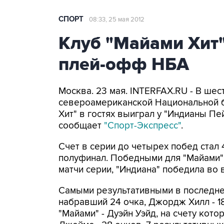
СПОРТ
08:33, 25 мая 2012
Клуб "Майами Хит
плей-офф НБА
Москва. 23 мая. INTERFAX.RU - В ше
североамериканской Национальной б
Хит" в гостях выиграл у "Индианы Пейсе
сообщает
"Спорт-Экспресс"
.
Счет в серии до четырех побед стал 
полуфинал. Победными для "Майами" 
матчи серии, "Индиана" победила во 
Самыми результативными в последней 
набравший 24 очка, Джордж Хилл - 18
"Майами" - Дуэйн Уэйд, на счету кото