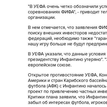
"В УЕФА очень четко обозначили усл
соревнованиях ФИФА", - приводит т
организации.
В нем отмечается, что заявления ФИ
поиску внешних инвесторов недоста
федераций, необходимо также "гара
нашу игру больше не будут предприни
В УЕФА указали, что данные условия
президентству Инфантино утеряно". "Э
европейском союзе.
Открытое противостояние УЕФА, Ко
Америки и стран Карибского бассей
футбола (АФК) с Инфантино началось
проект по привлечению частных инв
Критики плана заявили, что Инфанти
забыл об интересах футбола, игроко