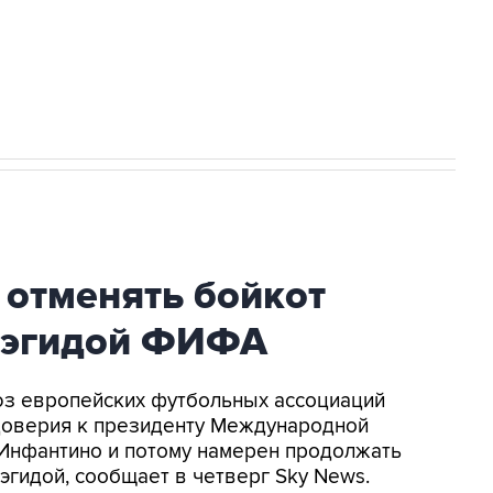
ться на рассылку
Получать оперативные новости
 новостей сайта
в официальном канале
 отменять бойкот
 эгидой ФИФА
оюз европейских футбольных ассоциаций
доверия к президенту Международной
Инфантино и потому намерен продолжать
эгидой, сообщает в четверг Sky News.