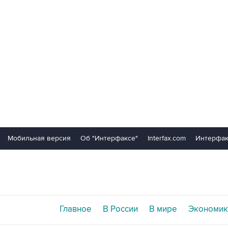
Мобильная версия
Об "Интерфаксе"
Interfax.com
Интерфак
Главное
В России
В мире
Экономик