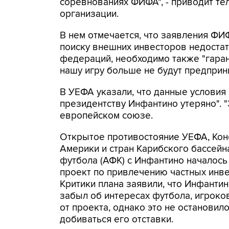
соревнованиях ФИФА", - приводит т
организации.
В нем отмечается, что заявления ФИ
поиску внешних инвесторов недоста
федераций, необходимо также "гара
нашу игру больше не будут предприни
В УЕФА указали, что данные условия
президентству Инфантино утеряно". "Э
европейском союзе.
Открытое противостояние УЕФА, Ко
Америки и стран Карибского бассей
футбола (АФК) с Инфантино началось
проект по привлечению частных инв
Критики плана заявили, что Инфанти
забыл об интересах футбола, игроко
от проекта, однако это не останови
добиваться его отставки.