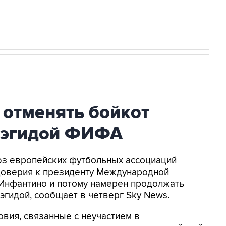
 новостей сайта
в официальном канале
 отменять бойкот
 эгидой ФИФА
оюз европейских футбольных ассоциаций
доверия к президенту Международной
Инфантино и потому намерен продолжать
эгидой, сообщает в четверг Sky News.
овия, связанные с неучастием в