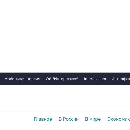
Мобильная версия
Об "Интерфаксе"
Interfax.com
Интерфак
Главное
В России
В мире
Экономик