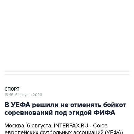
Купить подписку на профессиональную ленту
Подписаться на рассылку главных новостей сайта
Получать оперативные новости в официальном
канале
СПОРТ
18:46, 6 августа 2026
В УЕФА решили не отменять бойкот
соревнований под эгидой ФИФА
Москва. 6 августа. INTERFAX.RU - Союз
европейских футбольных ассоциаций (УЕФА)