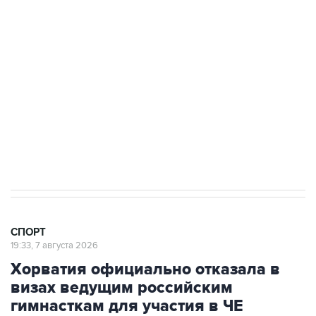
3 июля 10:45
"Рады возвращению величайшего!" В
"Вашингтоне" отреагировали на решение
Овечкина
5 января 14:03
Евгений Кузнецов стал игроком "Салавата
Юлаева"
СПОРТ
19:33, 7 августа 2026
Хорватия официально отказала в
визах ведущим российским
гимнасткам для участия в ЧЕ