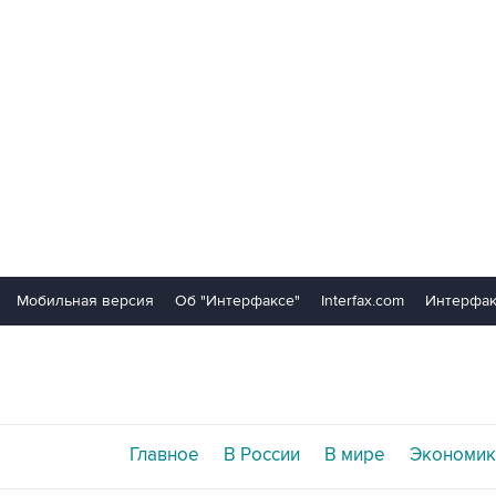
Мобильная версия
Об "Интерфаксе"
Interfax.com
Интерфак
Главное
В России
В мире
Экономик