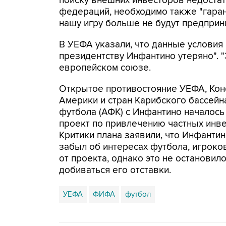
поиску внешних инвесторов недоста
федераций, необходимо также "гара
нашу игру больше не будут предприни
В УЕФА указали, что данные условия
президентству Инфантино утеряно". "Э
европейском союзе.
Открытое противостояние УЕФА, Ко
Америки и стран Карибского бассей
футбола (АФК) с Инфантино началось
проект по привлечению частных инв
Критики плана заявили, что Инфанти
забыл об интересах футбола, игроко
от проекта, однако это не останови
добиваться его отставки.
УЕФА
ФИФА
футбол