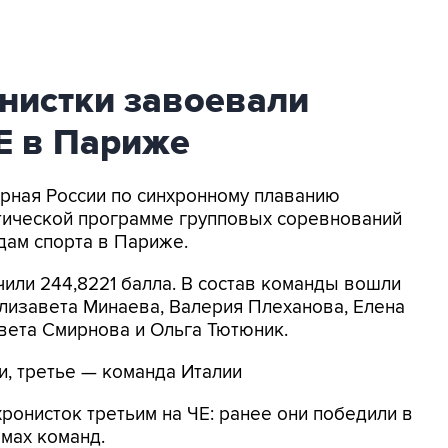
нистки завоевали
ЧЕ в Париже
орная России по синхронному плаванию
атической программе групповых соревнований
дам спорта в Париже.
чили 244,8221 балла. В состав команды вошли
лизавета Минаева, Валерия Плеханова, Елена
вета Смирнова и Ольга Тютюник.
и, третье — команда Италии
хронисток третьим на ЧЕ: ранее они победили в
мах команд.