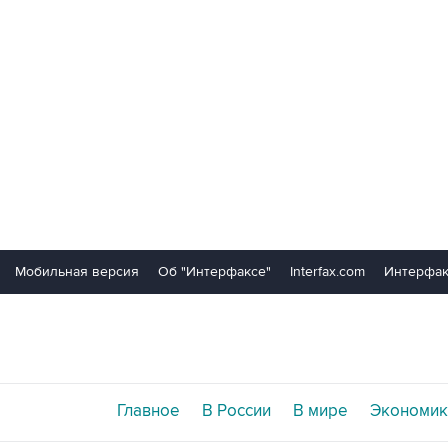
Мобильная версия
Об "Интерфаксе"
Interfax.com
Интерфак
Главное
В России
В мире
Экономик