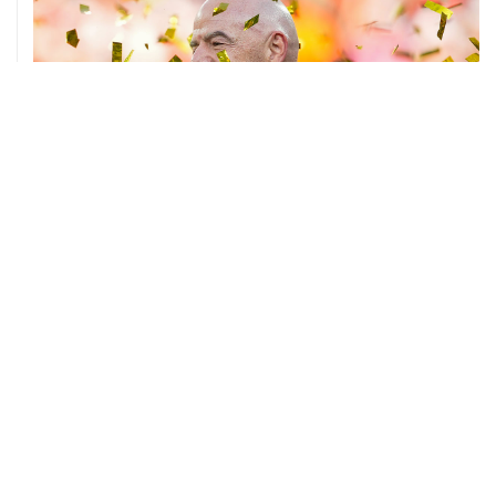
05 августа, 17:15
Российские синхронистки завоевали третье золото на
ЧЕ в Париже
04 августа, 13:30
Сборные России по волейболу примут участие в Лиге
наций 2027 года