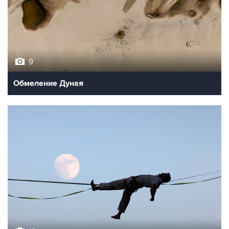
9
Обмеление Дуная