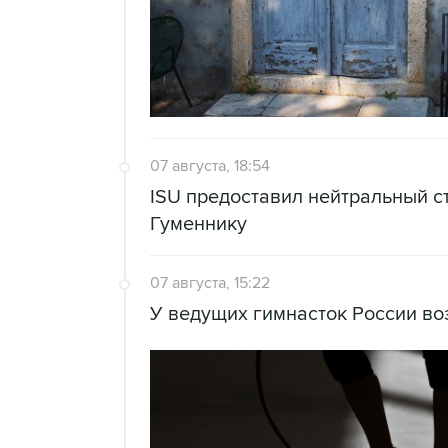
07 августа, 18:54
ISU предоставил нейтральный с
Гуменнику
07 августа, 15:22
У ведущих гимнасток России во