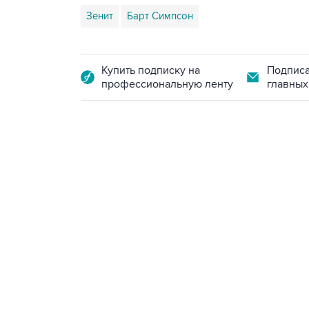
Зенит
Барт Симпсон
Купить подписку на
Подписа
профессиональную ленту
главных
13:31, 8 августа 2026
сообщается