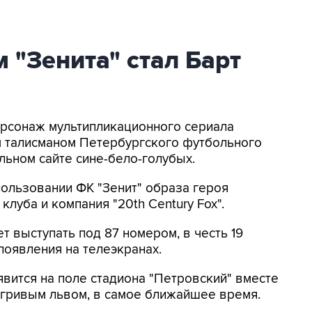
"Зенита" стал Барт
Персонаж мультипликационного сериала
м талисманом Петербургского футбольного
ьном сайте сине-бело-голубых.
ользовании ФК "Зенит" образа героя
луба и компания "20th Century Fox".
т выступать под 87 номером, в честь 19
 появления на телеэкранах.
вится на поле стадиона "Петровский" вместе
егривым львом, в самое ближайшее время.