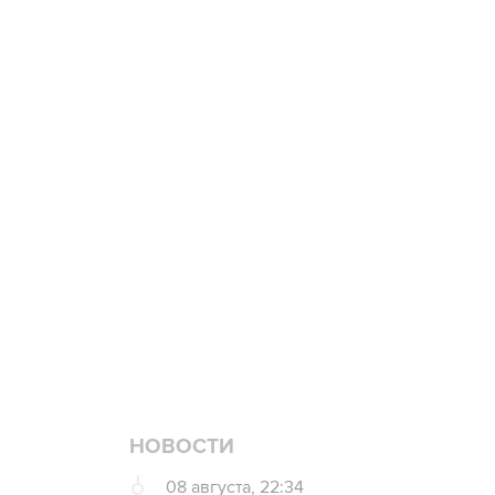
Купить подписку на
Подписа
профессиональную ленту
главных
3 июля 10:45
"Рады возвращению величайшего!" 
Овечкина
5 января 14:03
Евгений Кузнецов стал игроком "Са
НОВОСТИ
08 августа, 22:34