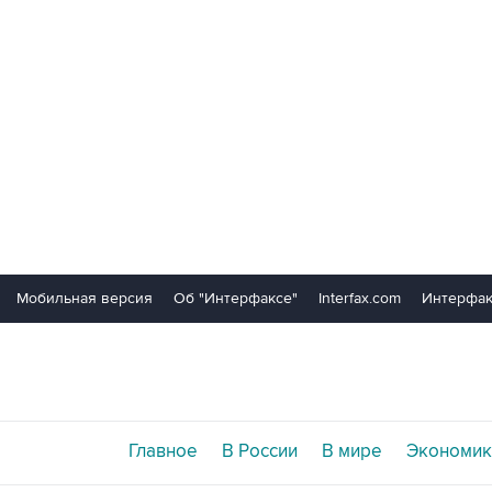
Мобильная версия
Об "Интерфаксе"
Interfax.com
Интерфак
Главное
В России
В мире
Экономик