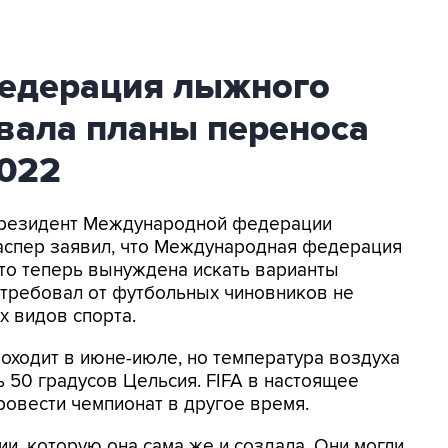
едерация лыжного
вала планы переноса
022
 Президент Международной федерации
Каспер заявил, что Международная федерация
 что теперь вынуждена искать варианты
отребовал от футбольных чиновников не
х видов спорта.
оходит в июне-июле, но температура воздуха
ь 50 градусов Цельсия. FIFA в настоящее
овести чемпионат в другое время.
ии, которую она сама же и создала. Они могли