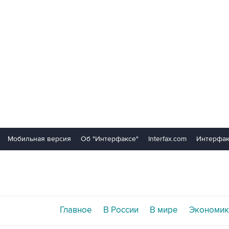
Мобильная версия
Об "Интерфаксе"
Interfax.com
Интерфак
Главное
В России
В мире
Экономик