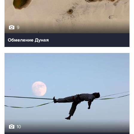
9
Обмеление Дуная
10