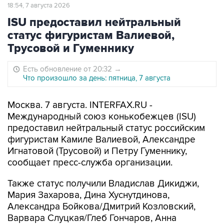
18:54, 7 августа 2026
ISU предоставил нейтральный
статус фигуристам Валиевой,
Трусовой и Гуменнику
Есть обновление от 20:32
→
Что произошло за день: пятница, 7 августа
Москва. 7 августа. INTERFAX.RU -
Международный союз конькобежцев (ISU)
предоставил нейтральный статус российским
фигуристам Камиле Валиевой, Александре
Игнатовой (Трусовой) и Петру Гуменнику,
сообщает пресс-служба организации.
Также статус получили Владислав Дикиджи,
Мария Захарова, Дина Хуснутдинова,
Александра Бойкова/Дмитрий Козловский,
Варвара Слуцкая/Глеб Гончаров, Анна