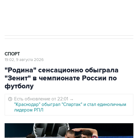
8 августа 22:34
ЦСКА и "Ростов" сыграли вничью в матче
РПЛ
СПОРТ
19:02, 9 августа 2026
"Родина" сенсационно обыграла
"Зенит" в чемпионате России по
футболу
Есть обновление от 22:01
→
"Краснодар" обыграл "Спартак" и стал единоличным
лидером РПЛ