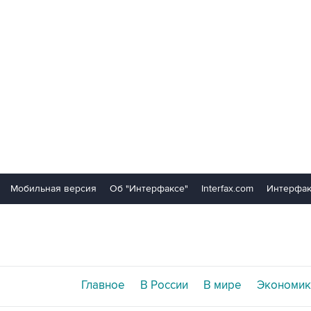
Мобильная версия
Об "Интерфаксе"
Interfax.com
Интерфак
Главное
В России
В мире
Экономик