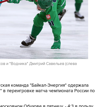
ов и "Водника" Дмитрий Савельев (слева
утская команда "Байкал-Энергия" одержала
" в переигровке матча чемпионата России по
осковном Обухове в пятницу, - 4:3 в пользу