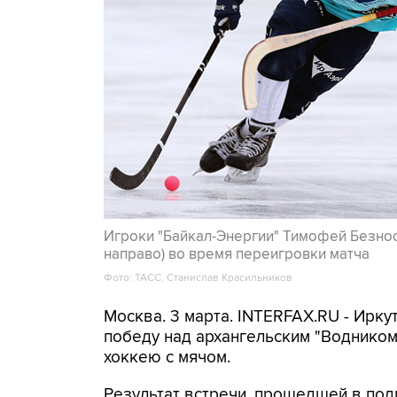
Игроки "Байкал-Энергии" Тимофей Безнос
направо) во время переигровки матча
Фото: ТАСС, Станислав Красильников
Москва. 3 марта. INTERFAX.RU - Ирк
победу над архангельским "Водником
хоккею с мячом.
Результат встречи, прошедшей в подм