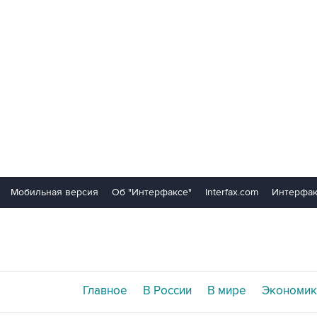
Мобильная версия
Об "Интерфаксе"
Interfax.com
Интерфак
Главное
В России
В мире
Экономик