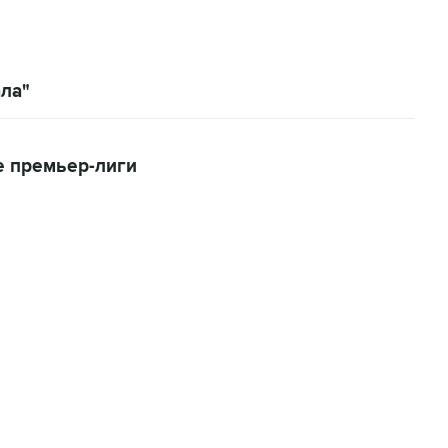
ала"
е премьер-лиги