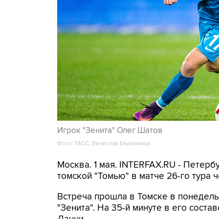
Игрок "Зенита" Олег Шатов
Фото: ТАСС, Вячеслав Евдокимов
Москва. 1 мая. INTERFAX.RU - Петерб
томской "Томью" в матче 26-го тура 
Встреча прошла в Томске в понедель
"Зенита". На 35-й минуте в его соста