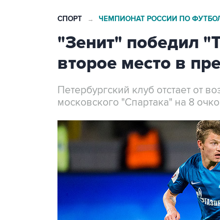
СПОРТ
ЧЕМПИОНАТ РОССИИ ПО ФУТБОЛУ
→
"Зенит" победил "
второе место в пр
Петербургский клуб отстает от в
московского "Спартака" на 8 очк