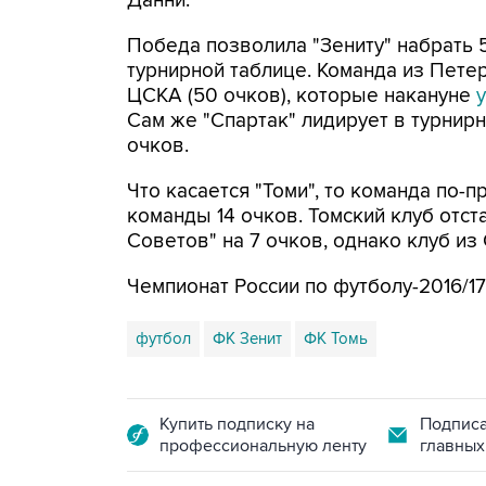
Данни.
Победа позволила "Зениту" набрать 5
турнирной таблице. Команда из Пет
ЦСКА (50 очков), которые накануне
Сам же "Спартак" лидирует в турнирн
очков.
Что касается "Томи", то команда по-п
команды 14 очков. Томский клуб отст
Советов" на 7 очков, однако клуб из
Чемпионат России по футболу-2016/1
футбол
ФК Зенит
ФК Томь
Купить подписку на
Подписа
профессиональную ленту
главных