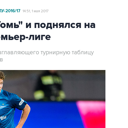
-2016/17
14:51, 1 мая 2017
Томь" и поднялся на
емьер-лиге
озглавляющего турнирную таблицу
ов