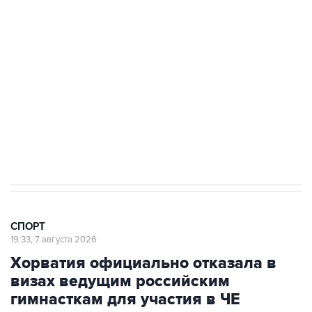
3 июля 10:45
"Рады возвращению величайшего!" В
"Вашингтоне" отреагировали на решение
Овечкина
5 января 14:03
Евгений Кузнецов стал игроком "Салавата
Юлаева"
СПОРТ
19:33, 7 августа 2026
Хорватия официально отказала в
визах ведущим российским
гимнасткам для участия в ЧЕ