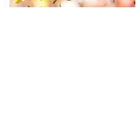
05 августа, 17:15
Российские синхронистки завоевали третье золото на
ЧЕ в Париже
04 августа, 13:30
Сборные России по волейболу примут участие в Лиге
наций 2027 года