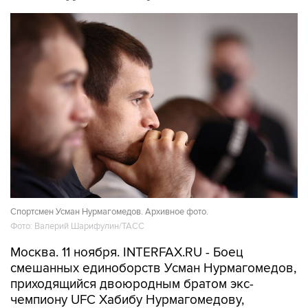
Спортсмен Усман Нурмагомедов. Архивное фото.
Фото: Валерий Шарифулин/ТАСС
Москва. 11 ноября. INTERFAX.RU - Боец
смешанных единоборств Усман Нурмагомедов,
приходящийся двоюродным братом экс-
чемпиону UFC Хабибу Нурмагомедову,