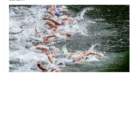
06 августа, 18:46
В УЕФА решили не отменять бойкот соревнований
под эгидой ФИФА
06 августа, 15:54
Мохамед Салах стал игроком "Трабзонспора"
06 августа, 14:28
Футболист Антон Заболотный дисквалифицирован на