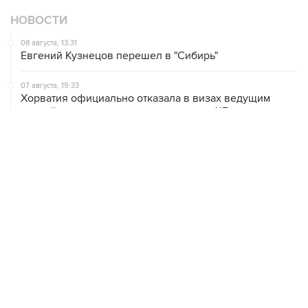
НОВОСТИ
08 августа, 13:31
Евгений Кузнецов перешел в "Сибирь"
07 августа, 19:33
Хорватия официально отказала в визах ведущим
российским гимнасткам для участия в ЧЕ
07 августа, 18:54