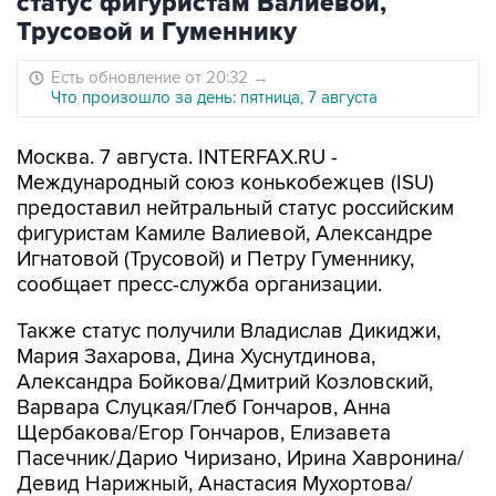
статус фигуристам Валиевой,
Трусовой и Гуменнику
Есть обновление от 20:32
→
Что произошло за день: пятница, 7 августа
Москва. 7 августа. INTERFAX.RU -
Международный союз конькобежцев (ISU)
предоставил нейтральный статус российским
фигуристам Камиле Валиевой, Александре
Игнатовой (Трусовой) и Петру Гуменнику,
сообщает пресс-служба организации.
Также статус получили Владислав Дикиджи,
Мария Захарова, Дина Хуснутдинова,
Александра Бойкова/Дмитрий Козловский,
Варвара Слуцкая/Глеб Гончаров, Анна
Щербакова/Егор Гончаров, Елизавета
Пасечник/Дарио Чиризано, Ирина Хавронина/
Девид Нарижный, Анастасия Мухортова/