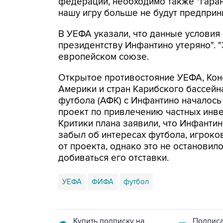
федераций, необходимо также "гара
нашу игру больше не будут предприни
В УЕФА указали, что данные условия
президентству Инфантино утеряно". "Э
европейском союзе.
Открытое противостояние УЕФА, Ко
Америки и стран Карибского бассей
футбола (АФК) с Инфантино началось
проект по привлечению частных инв
Критики плана заявили, что Инфанти
забыл об интересах футбола, игроко
от проекта, однако это не останови
добиваться его отставки.
УЕФА
ФИФА
футбол
Купить подписку на
Подписа