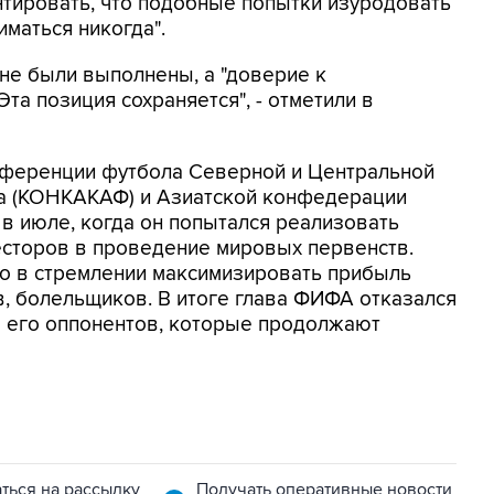
нтировать, что подобные попытки изуродовать
маться никогда".
 не были выполнены, а "доверие к
та позиция сохраняется", - отметили в
нференции футбола Северной и Центральной
на (КОНКАКАФ) и Азиатской конфедерации
 в июле, когда он попытался реализовать
есторов в проведение мировых первенств.
но в стремлении максимизировать прибыль
в, болельщиков. В итоге глава ФИФА отказался
ло его оппонентов, которые продолжают
ться на рассылку
Получать оперативные новости