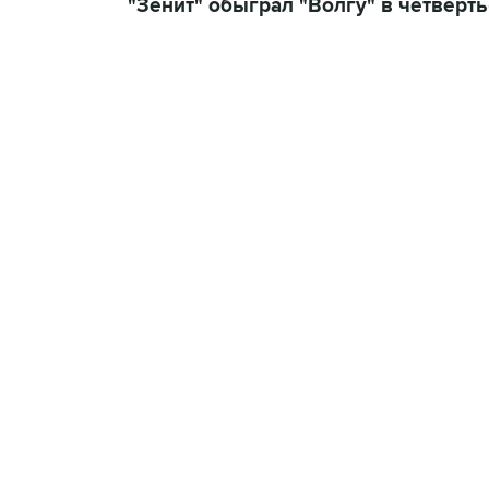
"Зенит" обыграл "Волгу" в четверт
23:14, 6 августа 2026