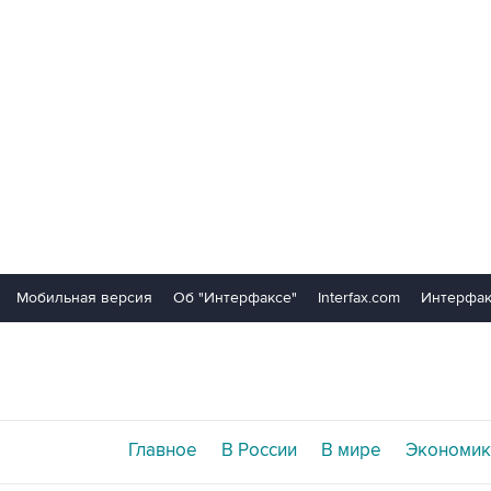
Мобильная версия
Об "Интерфаксе"
Interfax.com
Интерфак
Главное
В России
В мире
Экономик