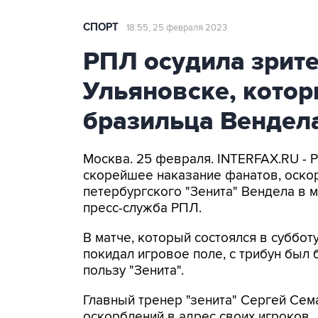
СПОРТ
18:55, 25 февраля 2023
РПЛ осудила зрите
Ульяновске, кото
бразильца Вендел
Москва. 25 февраля. INTERFAX.RU - 
скорейшее наказание фанатов, оско
петербургского "Зенита" Вендела в м
пресс-служба РПЛ.
В матче, который состоялся в суббот
покидал игровое поле, с трибун был 
пользу "Зенита".
Главный тренер "зенита" Сергей Сема
оскорблений в адрес своих игроков.