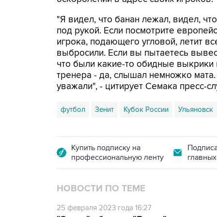
"Я видел, что банан лежал, видел, чт
под рукой. Если посмотрите европейс
игрока, подающего угловой, летит все
выбросили. Если вы пытаетесь вывест
что были какие-то обидные выкрики и
тренера - да, слышал немножко мата. 
уважали", - цитирует Семака пресс-сл
футбол
Зенит
Кубок России
Ульяновск
Купить подписку на
Подписа
профессиональную ленту
главных
НОВОСТИ ПО ТЕМЕ
25 февраля 2023 года 16:27