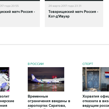
017 года 20:55
24 марта 2017 года 23:31
еский матч Россия -
Товарищеский матч Россия -
Кот-д'Ивуар
В РОССИИ
СПОРТ
зволит
Временные
Хорватия офи
тнерские
ограничения введены в
отказала в виз
ения
аэропортах Саратова,
ведущим росс