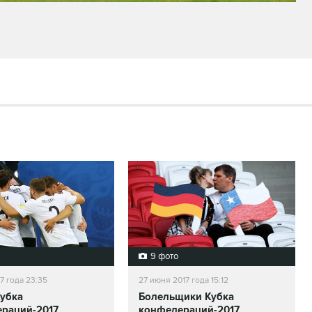
9 фото
7 года 23:35
27 июня 2017 года 15:12
убка
Болельщики Кубка
раций-2017
конфедераций-2017