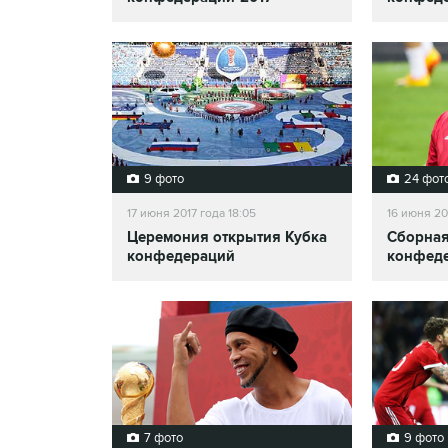
9 фото
24 фот
17 июня 2017 года 18:05
16 июня 20
Церемония открытия Кубка
Сборная
конфедераций
конфед
7 фото
9 фото