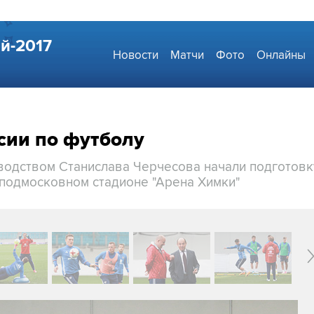
й-2017
Новости
Матчи
Фото
Онлайны
сии по футболу
водством Станислава Черчесова начали подготовк
подмосковном стадионе "Арена Химки"