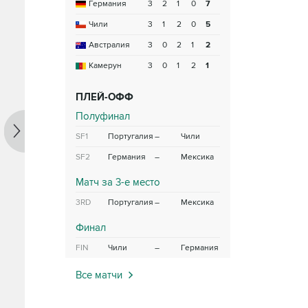
Германия
3
2
1
0
7
Чили
3
1
2
0
5
Австралия
3
0
2
1
2
Камерун
3
0
1
2
1
ПЛЕЙ-ОФФ
Полуфинал
SF1
Португалия
–
Чили
SF2
Германия
–
Мексика
Матч за 3-е место
3RD
Португалия
–
Мексика
Финал
FIN
Чили
–
Германия
Все матчи