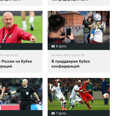
о
8 фото
17 года 15:00
16 июня 2017 года 11:30
 России на Кубке
В преддверии Кубка
ераций
конфедераций
7 фото