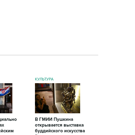
КУЛЬТУРА
циально
В ГМИИ Пушкина
ах
открывается выставка
ийским
буддийского искусства