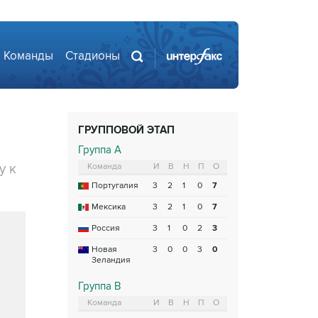
Команды
Стадионы
ГРУППОВОЙ ЭТАП
Группа A
у к
Команда
И
В
Н
П
О
Португалия
3
2
1
0
7
Мексика
3
2
1
0
7
Россия
3
1
0
2
3
Новая
3
0
0
3
0
Зеландия
Группа B
Команда
И
В
Н
П
О