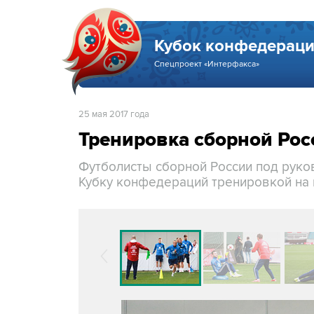
Кубок конфедераци
Спецпроект «Интерфакса»
25 мая 2017 года
Тренировка сборной Рос
Футболисты сборной России под руко
Кубку конфедераций тренировкой на 