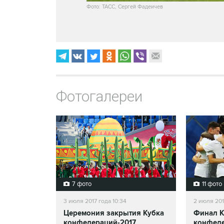
Фото: ТАСС, Сергей Фадеичев
Фотогалереи
7 фото
11 фото
3 июля 2017 года 10:34
2 июля 201
Церемония закрытия Кубка
Финал К
конфедераций-2017
конфеде