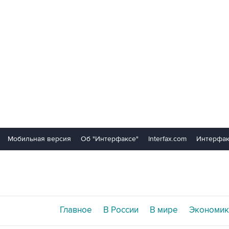
Мобильная версия
Об "Интерфаксе"
Interfax.com
Интерфак
Главное
В России
В мире
Экономик