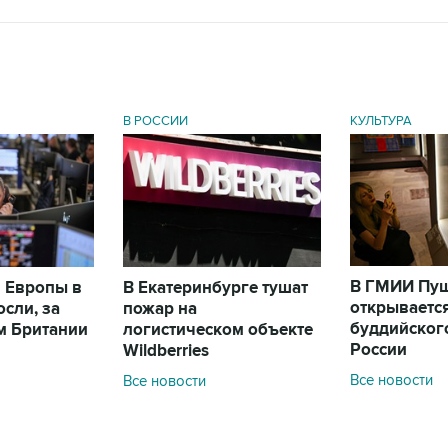
В РОССИИ
КУЛЬТУРА
В ГМИИ Пу
 Европы в
В Екатеринбурге тушат
открываетс
сли, за
пожар на
буддийского
м Британии
логистическом объекте
России
Wildberries
Все новости
Все новости