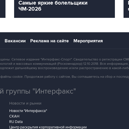
Самые яркие болельщики
ЧМ-2026
Вакансии
Реклама на сайте
Мероприятия
защищены. Сетевое издание "Интерфакс-Спорт". Свидетельство о регистрации
ологий и массовых коммуникаций (Роскомнадзор) 12.10.2018. Вся информация
 подлежит дальнейшему воспроизведению и/или распространению в какой-либ
зует файлы cookie. Продолжая работу с сайтом, Вы соглашаетесь на сбор и посл
 группы "Интерфакс"
Новости и рынки
Новости "Интерфакса"
СКАН
RU Data
Центр раскрытия корпоративной информации