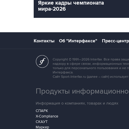
Яркие кадры чемпионата
мира-2026
Контакты
Об "Интерфаксе"
Пресс-центр
Copyright © 1991—2026 Interfax. Все права 
надзору в сфере связи, информационных техн
только для персонального пользования и не
Интерфакса.
Сайт Sport-Interfax.ru (далее – сайт) исполь
Продукты информационной
Информация о компаниях, товарах и людях
СПАРК
X-Compliance
СКАУТ
Маркер