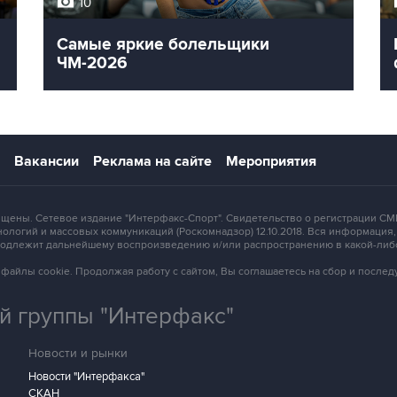
10
Самые яркие болельщики
ЧМ-2026
Вакансии
Реклама на сайте
Мероприятия
защищены. Сетевое издание "Интерфакс-Спорт". Свидетельство о регистрации
ологий и массовых коммуникаций (Роскомнадзор) 12.10.2018. Вся информация
 подлежит дальнейшему воспроизведению и/или распространению в какой-либ
зует файлы cookie. Продолжая работу с сайтом, Вы соглашаетесь на сбор и посл
 группы "Интерфакс"
Новости и рынки
Новости "Интерфакса"
СКАН