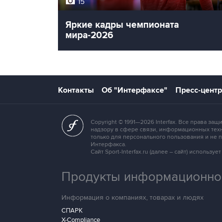
15
Яркие кадры чемпионата
мира-2026
Контакты
Об "Интерфаксе"
Пресс-центр
Copyright © 1991—2026 Interfax. Все права 
надзору в сфере связи, информационных техн
только для персонального пользования и не
Интерфакса.
Сайт Sport-Interfax.ru (далее – сайт) исполь
Продукты информационной
Информация о компаниях, товарах и людях
СПАРК
X-Compliance