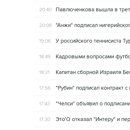
Павлюченкова вышла в трет
20:40
"Анжи" подписал нигерийско
20:06
У российского теннисиста Т
19:06
Кадровыми вопросами футбол
18:49
Капитан сборной Израиля Бе
18:21
"Рубин" подписал контракт с
17:56
"Челси" объявил о подписан
17:43
Это'О отказал "Интеру" и пе
17:30