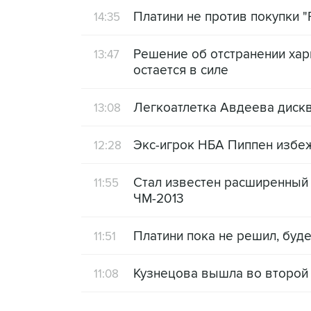
Платини не против покупки "
14:35
Решение об отстранении хар
13:47
остается в силе
Легкоатлетка Авдеева дискв
13:08
Экс-игрок НБА Пиппен избеж
12:28
Стал известен расширенный 
11:55
ЧМ-2013
Платини пока не решил, буде
11:51
Кузнецова вышла во второй
11:08