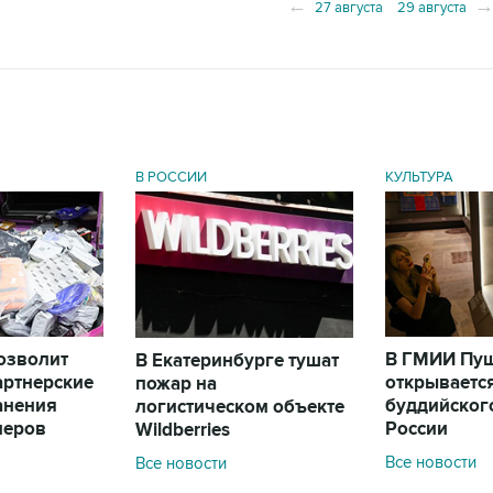
←
27 августа
29 августа
В РОССИИ
КУЛЬТУРА
позволит
В ГМИИ Пу
В Екатеринбурге тушат
артнерские
открываетс
пожар на
анения
буддийского
логистическом объекте
леров
России
Wildberries
Все новости
Все новости