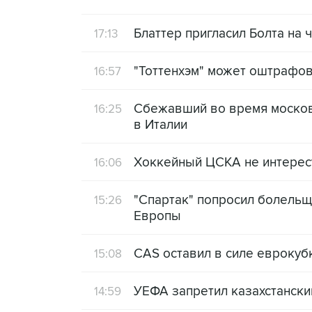
Блаттер пригласил Болта на
17:13
"Тоттенхэм" может оштрафов
16:57
Сбежавший во время московс
16:25
в Италии
Хоккейный ЦСКА не интерес
16:06
"Спартак" попросил болельщ
15:26
Европы
CAS оставил в силе евроку
15:08
УЕФА запретил казахстанск
14:59