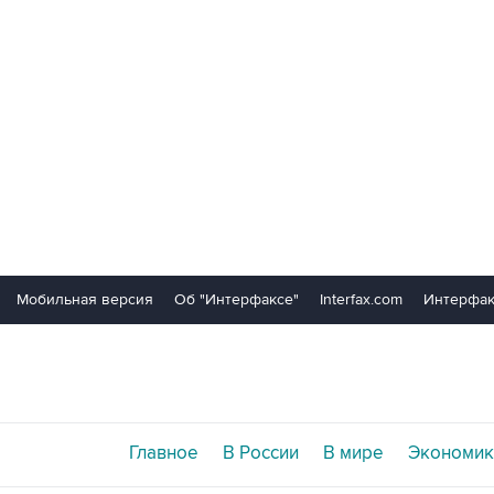
Мобильная версия
Об "Интерфаксе"
Interfax.com
Интерфак
Главное
В России
В мире
Экономик