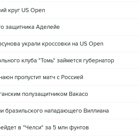
ий круг US Open
го защитника Аделейе
урсунова украли кроссовки на US Open
ьного клуба "Томь" займется губернатор
наюн пропустит матч с Россией
 ганским полузащитником Вакасо
ии бразильского нападающего Виллиана
рейдет в "Челси" за 5 млн фунтов