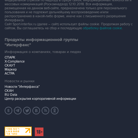
Федеральной службой по надзору в сфере связи, информационных технологий и
массовых коммуникаций (Роскомнадзор) 12.10.2018. Вся информация,
размещенная на данном веб-сайте, предназначена только для персонального
пользования и не подлежит дальнейшему воспроизведению и/или
распространению в какой-либо форме, иначе как с письменного разрешения
Интерфакса.
Сайт Sport-Interfax.ru (далее – сайт) использует файлы cookie. Продолжая работу с
сайтом, Вы соглашаетесь на сбор и последующую
обработку файлов cookie
.
Продукты информационной группы
"Интерфакс"
Информация о компаниях, товарах и людях
СПАРК
X-Compliance
СКАУТ
Маркер
АСТРА
Новости и рынки
Новости "Интерфакса"
СКАН
RU Data
Центр раскрытия корпоративной информации