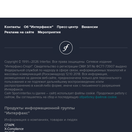
Контакты
Об "Интерфаксе"
Пресс-центр
Вакансии
Реклама на сайте
Мероприятия
Copyright © 1991—2026 Interfax. Все права защищены. Сетевое издание
"Интерфакс-Спорт". Свидетельство о регистрации СМИ ЭЛ № ФС77-73907 выдано
Федеральной службой по надзору в сфере связи, информационных технологий и
массовых коммуникаций (Роскомнадзор) 12.10.2018. Вся информация,
размещенная на данном веб-сайте, предназначена только для персонального
пользования и не подлежит дальнейшему воспроизведению и/или
распространению в какой-либо форме, иначе как с письменного разрешения
Интерфакса.
Сайт Sport-Interfax.ru (далее – сайт) использует файлы cookie. Продолжая работу с
сайтом, Вы соглашаетесь на сбор и последующую
обработку файлов cookie
.
Продукты информационной группы
"Интерфакс"
Информация о компаниях, товарах и людях
СПАРК
X-Compliance