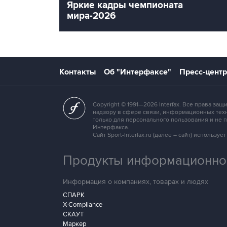
Яркие кадры чемпионата
мира-2026
Контакты
Об "Интерфаксе"
Пресс-центр
Copyright © 1991—2026 Interfax. Все права 
надзору в сфере связи, информационных техн
только для персонального пользования и не
Интерфакса.
Сайт Sport-Interfax.ru (далее – сайт) исполь
Продукты информационной
Информация о компаниях, товарах и людях
СПАРК
X-Compliance
СКАУТ
Маркер