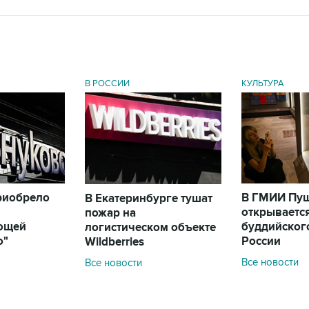
В РОССИИ
КУЛЬТУРА
риобрело
В ГМИИ Пу
В Екатеринбурге тушат
открываетс
пожар на
ющей
буддийского
логистическом объекте
о"
России
Wildberries
Все новости
Все новости