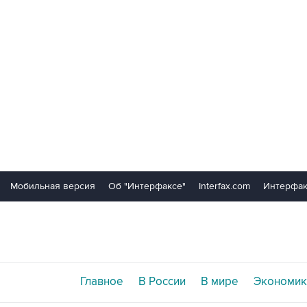
Мобильная версия
Об "Интерфаксе"
Interfax.com
Интерфак
Главное
В России
В мире
Экономик