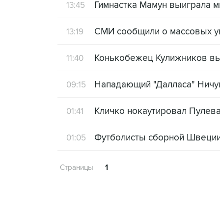
Гимнастка Мамун выиграла м
13:45
СМИ сообщили о массовых у
13:19
Конькобежец Кулижников выи
11:40
Нападающий "Далласа" Ничу
09:15
Кличко нокаутировал Пулева
01:41
Футболисты сборной Швеции
01:05
Страницы
1