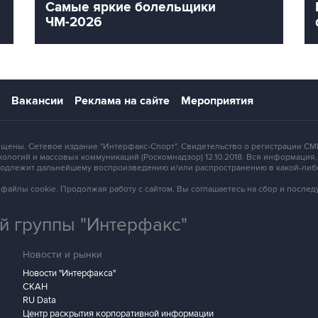
Самые яркие болельщики
ЧМ-2026
Вакансии
Реклама на сайте
Мероприятия
защищены. Сетевое издание "Интерфакс-Спорт". Свидетельство о регистрации
ологий и массовых коммуникаций (Роскомнадзор) 12.10.2018. Вся информация
 подлежит дальнейшему воспроизведению и/или распространению в какой-либ
зует файлы cookie. Продолжая работу с сайтом, Вы соглашаетесь на сбор и посл
 группы "Интерфакс"
Новости и рынки
Новости "Интерфакса"
СКАН
RU Data
Центр раскрытия корпоративной информации