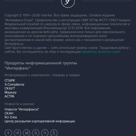
Copyright © 1991—2026 Interfax. Все права защищены. Сетевое издание
"Интерфакс-Спорт". Свидетельство о регистрации СМИ ЭЛ № ФС77-73907 выдано
Федеральной службой по надзору в сфере связи, информационных технологий и
массовых коммуникаций (Роскомнадзор) 12.10.2018. Вся информация,
размещенная на данном веб-сайте, предназначена только для персонального
пользования и не подлежит дальнейшему воспроизведению и/или
распространению в какой-либо форме, иначе как с письменного разрешения
Интерфакса.
Сайт Sport-Interfax.ru (далее – сайт) использует файлы cookie. Продолжая работу с
сайтом, Вы соглашаетесь на сбор и последующую
обработку файлов cookie
.
Продукты информационной группы
"Интерфакс"
Информация о компаниях, товарах и людях
СПАРК
X-Compliance
СКАУТ
Маркер
АСТРА
Новости и рынки
Новости "Интерфакса"
СКАН
RU Data
Центр раскрытия корпоративной информации