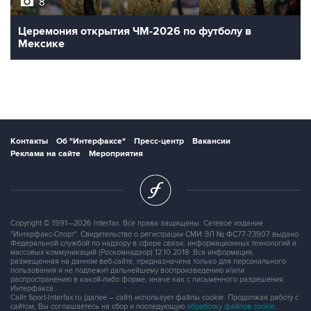
8
Церемония открытия ЧМ-2026 по футболу в
Мексике
Контакты
Об "Интерфаксе"
Пресс-центр
Вакансии
Реклама на сайте
Мероприятия
Copyright © 1991—2026 Interfax. Все права защищены. Сетевое издание
"Интерфакс-Спорт". Свидетельство о регистрации СМИ ЭЛ № ФС77-73907 выдано
Федеральной службой по надзору в сфере связи, информационных технологий и
массовых коммуникаций (Роскомнадзор) 12.10.2018. Вся информация,
размещенная на данном веб-сайте, предназначена только для персонального
пользования и не подлежит дальнейшему воспроизведению и/или
распространению в какой-либо форме, иначе как с письменного разрешения
Интерфакса.
Сайт Sport-Interfax.ru (далее – сайт) использует файлы cookie. Продолжая работу с
сайтом, Вы соглашаетесь на сбор и последующую
обработку файлов cookie
.