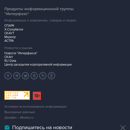
Продукты информационной группы
"Интерфакс"
Информация о компаниях, товарах и людях
СПАРК
X-Compliance
СКАУТ
Маркер
АСТРА
Новости и рынки
Новости "Интерфакса"
СКАН
RU Data
Центр раскрытия корпоративной информации
Условия использования информации
Выходные данные
Дизайн – Motka.ru
Подпишитесь на новости