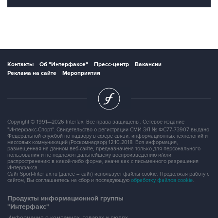
Контакты
Об "Интерфаксе"
Пресс-центр
Вакансии
Реклама на сайте
Мероприятия
Copyright © 1991—2026 Interfax. Все права защищены. Сетевое издание
"Интерфакс-Спорт". Свидетельство о регистрации СМИ ЭЛ № ФС77-73907 выдано
Федеральной службой по надзору в сфере связи, информационных технологий и
массовых коммуникаций (Роскомнадзор) 12.10.2018. Вся информация,
размещенная на данном веб-сайте, предназначена только для персонального
пользования и не подлежит дальнейшему воспроизведению и/или
распространению в какой-либо форме, иначе как с письменного разрешения
Интерфакса.
Сайт Sport-Interfax.ru (далее – сайт) использует файлы cookie. Продолжая работу с
сайтом, Вы соглашаетесь на сбор и последующую
обработку файлов cookie
.
Продукты информационной группы
"Интерфакс"
Информация о компаниях, товарах и людях