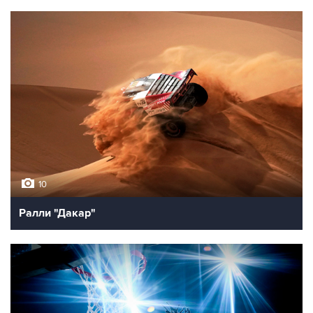
10
Ралли "Дакар"