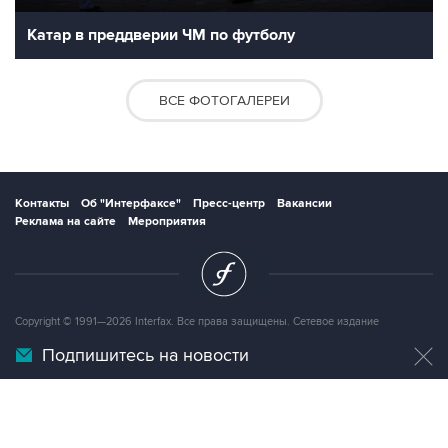
Катар в преддверии ЧМ по футболу
ВСЕ ФОТОГАЛЕРЕИ
Контакты
Об "Интерфаксе"
Пресс-центр
Вакансии
Реклама на сайте
Мероприятия
Copyright © 1991—2026 Interfax. Все права защищены. Сетевое издание
"Интерфакс-Спорт". Свидетельство о регистрации СМИ ЭЛ № ФС77-73907 выдано
Федеральной службой по надзору в сфере связи, информационных технологий и
Подпишитесь на новости
массовых коммуникаций (Роскомнадзор) 12.10.2018. Вся информация,
размещенная на данном веб-сайте, предназначена только для персонального
пользования и не подлежит дальнейшему воспроизведению и/или
распространению в какой-либо форме, иначе как с письменного разрешения
Интерфакса.
Сайт Sport-Interfax.ru (далее – сайт) использует файлы cookie. Продолжая работу с
сайтом, Вы соглашаетесь на сбор и последующую
обработку файлов cookie
.