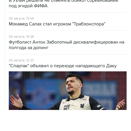
В УЕФА решили не отменять бойкот соревнований
под эгидой ФИФА
06 августа, 15:54
Мохамед Салах стал игроком "Трабзонспора"
06 августа, 14:28
Футболист Антон Заболотный дисквалифицирован на
полгода за допинг
06 августа, 12:23
"Спартак" объявил о переходе нападающего Даку