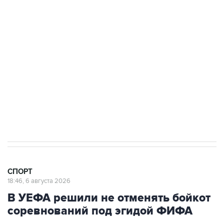
Купить подписку на профессиональную ленту
Подписаться на рассылку главных новостей сайта
Получать оперативные новости в официальном
канале
СПОРТ
18:46, 6 августа 2026
В УЕФА решили не отменять бойкот
соревнований под эгидой ФИФА