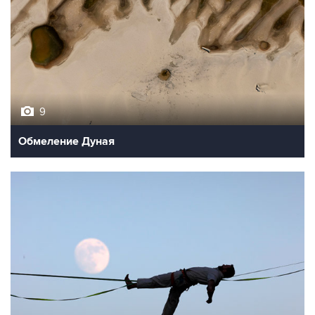
9
Обмеление Дуная