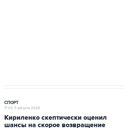
Купить подписку на профессиональную ленту
Подписаться на рассылку главных новостей сайта
Получать оперативные новости в официальном
канале
СПОРТ
17:03, 5 августа 2026
Кириленко скептически оценил
шансы на скорое возвращение