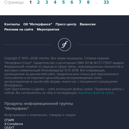
Страницы
1
2
3
4
5
6
7
8
...
33
Контакты
Об "Интерфаксе"
Пресс-центр
Вакансии
Реклама на сайте
Мероприятия
Copyright © 1991—2026 Interfax. Все права защищены. Сетевое издание
"Интерфакс-Спорт". Свидетельство о регистрации СМИ ЭЛ № ФС77-73907 выдано
Федеральной службой по надзору в сфере связи, информационных технологий и
массовых коммуникаций (Роскомнадзор) 12.10.2018. Вся информация,
размещенная на данном веб-сайте, предназначена только для персонального
пользования и не подлежит дальнейшему воспроизведению и/или
распространению в какой-либо форме, иначе как с письменного разрешения
Интерфакса.
Сайт Sport-Interfax.ru (далее – сайт) использует файлы cookie. Продолжая работу с
сайтом, Вы соглашаетесь на сбор и последующую
обработку файлов cookie
.
Продукты информационной группы
"Интерфакс"
Информация о компаниях, товарах и людях
СПАРК
X-Compliance
СКАУТ