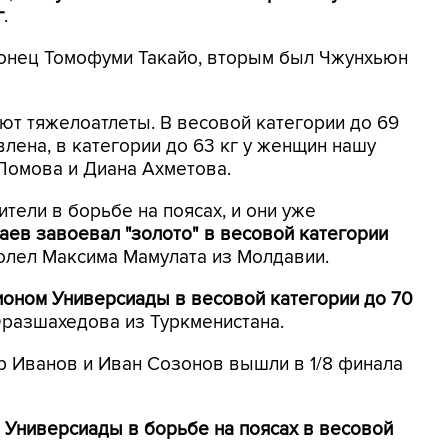
г
.
понец Томофуми Такайо, вторым был Чжунхьюн
ют тяжелоатлеты. В весовой категории до 69
влена, в категории до 63 кг у женщин нашу
Ломова и Диана Ахметова.
ители в борьбе на поясах, и они уже
ев завоевал "золото" в весовой категории
олел Максима Мамулата из Молдавии.
ионом Универсиады в весовой категории до 70
разшахедова из Туркменистана.
 Иванов и Иван Созонов вышли в 1/8 финала
 Универсиады в борьбе на поясах в весовой