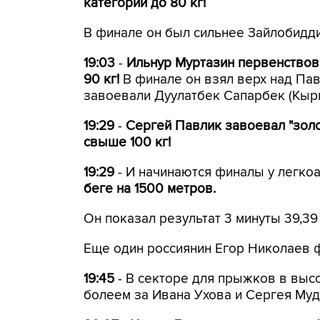
категории до 80 кг!
В финале он был сильнее Зайлобидди
19:03
-
Ильнур Муртазин первенствова
90 кг!
В финале он взял верх над Пав
завоевали Дуулатбек Сапарбек (Кырг
19:29
-
Сергей Павлик завоевал "золо
свыше 100 кг!
19:29
- И начинаются финалы у легко
беге на 1500 метров.
Он показал результат 3 минуты 39,39
Еще один россиянин Егор Николаев 
19:45
- В секторе для прыжков в высо
болеем за Ивана Ухова и Сергея Муд