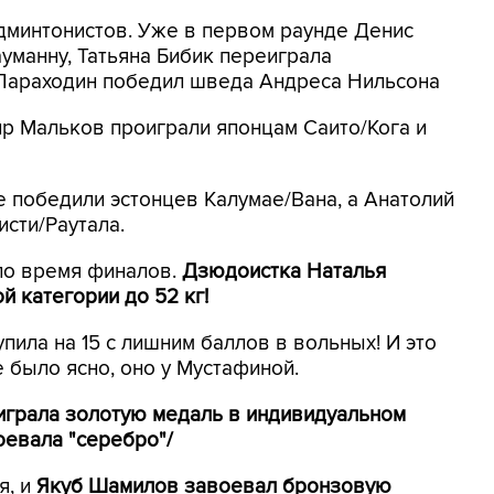
дминтонистов. Уже в первом раунде Денис
уманну, Татьяна Бибик переиграла
Параходин победил шведа Андреса Нильсона
р Мальков проиграли японцам Саито/Кога и
 победили эстонцев Калумае/Вана, а Анатолий
сти/Раутала.
ло время финалов.
Дзюдоистка Наталья
й категории до 52 кг!
пила на 15 с лишним баллов в вольных! И это
е было ясно, оно у Мустафиной.
играла золотую медаль в индивидуальном
оевала "серебро"/
я, и
Якуб Шамилов завоевал бронзовую