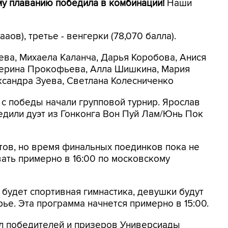
му плаванию победила в комбинации!
Наши
аов), третье - венгерки (78,070 балла).
ева, Михаела Каланча, Дарья Коробова, Анися
терина Прокофьева, Алла Шишкина, Мария
ксандра Зуева, Светлана Колесниченко
с победы начали групповой турнир. Ярослав
дили дуэт из Гонконга Вон Пуй Лам/Юнь Пок
тов, но время финальных поединков пока не
ать примерно в 16:00 по московскому
удет спортивная гимнастика, девушки будут
ье. Эта программа начнется примерно в 15:00.
л победителей и призеров Универсиады