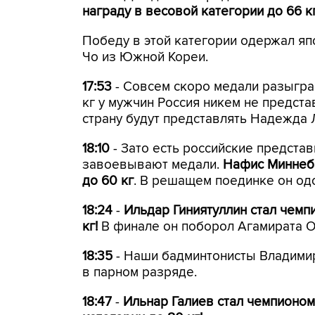
награду в весовой категории до 66 к
Победу в этой категории одержал я
Чо из Южной Кореи.
17:53
- Совсем скоро медали разыгра
кг у мужчин Россия никем не предста
страну будут представлять Надежда 
18:10
- Зато есть российские представ
завоевывают медали.
Нафис Миннеба
до 60 кг
. В решащем поединке он од
18:24
-
Ильдар Гиниятуллин стал чемп
кг!
В финале он поборол Агамирата О
18:35
- Наши бадминтонисты Владимир
в парном разряде.
18:47
-
Ильнар Галиев стал чемпионом