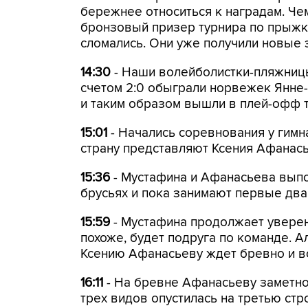
бережнее относиться к наградам. Че
бронзовый призер турнира по прыжка
сломались. Они уже получили новые 
14:30
- Наши волейболистки-пляжниц
счетом 2:0 обыграли норвежек Янне
и таким образом вышли в плей-офф т
15:01
- Начались соревнования у гимн
страну представляют Ксения Афанась
15:36
- Мустафина и Афанасьева вып
брусьях и пока занимают первые два
15:59
- Мустафина продолжает уверен
похоже, будет подруга по команде. 
Ксению Афанасьеву ждет бревно и в
16:11
- На бревне Афанасьеву заметно 
трех видов опустилась на третью стр