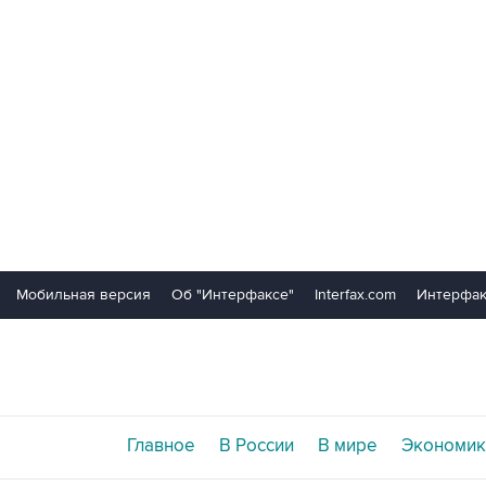
Мобильная версия
Об "Интерфаксе"
Interfax.com
Интерфак
Главное
В России
В мире
Экономик