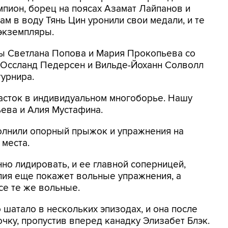
мпион, борец на поясах Азамат Лайпанов и
м в воду Тянь Цин уронили свои медали, и те
экземпляры.
ы Светлана Попова и Мария Прокопьева со
-Оссланд Педерсен и Вильде-Йоханн Солволл
урнира.
асток в индивидуальном многоборье. Нашу
ева и Алия Мустафина.
олнили опорный прыжок и упражнения на
 места.
но лидировать, и ее главной соперницей,
Алия еще покажет вольные упражнения, а
се те же вольные.
шатало в нескольких эпизодах, и она после
очку, пропустив вперед канадку Элизабет Блэк.