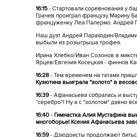
16:15
- Стартовали соревнования у ба
Грачев проиграл французу Марину Ба
француженку Леа Палермо. Андрей 
Наш дуэт Андрей Параходин/Владими
выбыли из розыгрыша трофея.
Ирина Хлебко/Иван Созонов в миксте
Ярцев/Евгения Косецкая - финнов Каи
16:28
- Тем временем на татами приш
Кузютина выиграла "золото" в весово
16:39
- Афанасьева собралась и высту
"серебро"! Ну а с "золотом" давно вс
16:40
-
Гимнастка Алия Мустафина вы
многоборье! Ксения Афанасьева зав
16:59
- Дзюдоисты продолжают битьс