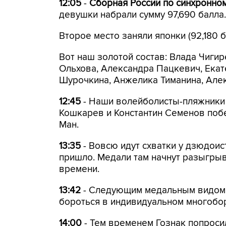
12:05
-
Сборная России по синхронно
девушки набрали сумму 97,690 балла.
Второе место заняли японки (92,180 ба
Вот наш золотой состав: Влада Чигир
Ольхова, Александра Пацкевич, Ека
Шурочкина, Анжелика Тиманина, Але
12:45
- Наши волейболисты-пляжники 
Кошкарев и Константин Семенов побе
Ман.
13:35
- Вовсю идут схватки у дзюдоис
пришло. Медали там начнут разыгрыв
времени.
13:42
- Следующим медальным видом б
бороться в индивидуальном многобор
14:00
- Тем временем Гознак попроси