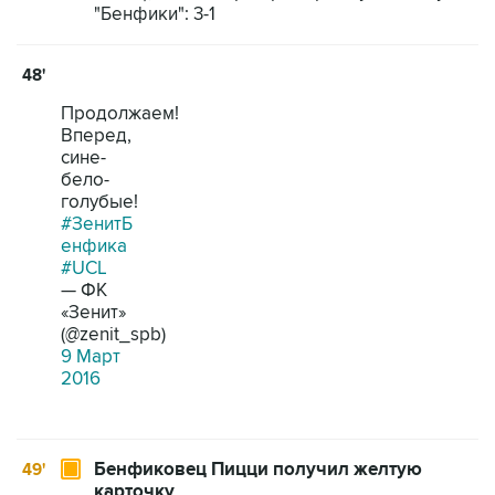
"Бенфики": 3-1
48'
Продолжаем!
Вперед,
сине-
бело-
голубые!
#ЗенитБ
енфика
#UCL
— ФК
«Зенит»
(@zenit_spb)
9 Март
2016
Бенфиковец Пицци получил желтую
49'
карточку