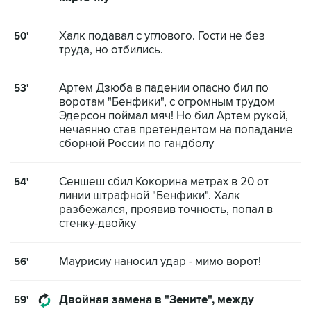
Халк подавал с углового. Гости не без
50'
труда, но отбились.
Артем Дзюба в падении опасно бил по
53'
воротам "Бенфики", с огромным трудом
Эдерсон поймал мяч! Но бил Артем рукой,
нечаянно став претендентом на попадание
сборной России по гандболу
Сеншеш сбил Кокорина метрах в 20 от
54'
линии штрафной "Бенфики". Халк
разбежался, проявив точность, попал в
стенку-двойку
Маурисиу наносил удар - мимо ворот!
56'
Двойная замена в "Зените", между
59'