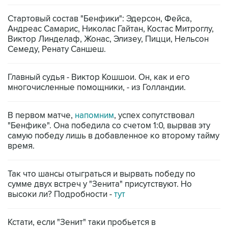
Стартовый состав "Бенфики": Эдерсон, Фейса,
Андреас Самарис, Николас Гайтан, Костас Митроглу,
Виктор Линделаф, Жонас, Элизеу, Пицци, Нельсон
Семеду, Ренату Саншеш.
Главный судья - Виктор Кошшои. Он, как и его
многочисленные помощники, - из Голландии.
В первом матче,
напомним
, успех сопутствовал
"Бенфике". Она победила со счетом 1:0, вырвав эту
самую победу лишь в добавленное ко второму тайму
время.
Так что шансы отыграться и вырвать победу по
сумме двух встреч у "Зенита" присутствуют. Но
высоки ли? Подробности -
тут
Кстати, если "Зенит" таки пробьется в