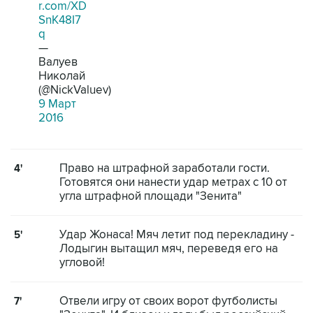
r.com/XD
SnK48I7
q
—
Валуев
Николай
(@NickValuev)
9 Март
2016
Право на штрафной заработали гости.
4'
Готовятся они нанести удар метрах с 10 от
угла штрафной площади "Зенита"
Удар Жонаса! Мяч летит под перекладину -
5'
Лодыгин вытащил мяч, переведя его на
угловой!
Отвели игру от своих ворот футболисты
7'