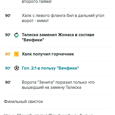
второго тайма!
Халк с левого фланга бил в дальний угол
90'
ворот - мимо!
Талиска заменил Жонаса в составе
90'
"Бенфики"
Халк получил горчичник
90'
Гол. 2:1 в пользу "Бенфики"
90'
Ворота "Зенита" поразил только что
90'
вышедший на замену Талиска
Финальный свисток