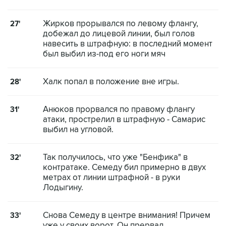
Жирков прорывался по левому флангу,
27'
добежал до лицевой линии, был голов
навесить в штрафную: в последний момент
был выбил из-под его ноги мяч
Халк попал в положение вне игры.
28'
Анюков прорвался по правому флангу
31'
атаки, прострелил в штрафную - Самарис
выбил на угловой.
Так получилось, что уже "Бенфика" в
32'
контратаке. Семеду бил примерно в двух
метрах от линии штрафной - в руки
Лодыгину.
Снова Семеду в центре внимания! Причем
33'
уже у своих ворот. Он прервал