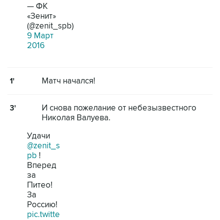
— ФК
«Зенит»
(@zenit_spb)
9 Март
2016
Матч начался!
1'
И снова пожелание от небезызвестного
3'
Николая Валуева.
Удачи
@zenit_s
pb
!
Вперед
за
Питео!
За
Россию!
pic.twitte