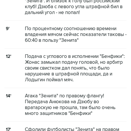
"Зенита". И близок к голу был российский
клуб! Дзюба с левого угла штрафной бил в
дальний угол - не попал!
По процентному соотношению времени
9'
владения мячом сейчас показатели таковы -
60:40 в пользу "Зенита"
Подача с углового в исполнении "Бенфики":
12'
Жонас замыкал подачу головой, но арбитр
своим свистком дал понять, что было
нарушение в штрафной площади, да и
Лодыгин поймал мяч.
Атака "Зенита" по правому флангу!
14'
Передача Анюкова на Дзюбу во
вратарскую не прошла, там было очень
много защитников "Бенфики"
Сфолили футболисты "Зенита" на правом
17'