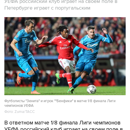
УЕФА российский клуб играет на своем поле в
Петербурге играет с португальским
Футболисты "Зенита" и игрок ""Бенфики" в матче 1/8 финала Лиги
чемпионов УЕФА
Фото: Zuma/ТАСС
В ответном матче 1/8 финала Лиги чемпионов
УЕФА российский клуб играет на своем поле в