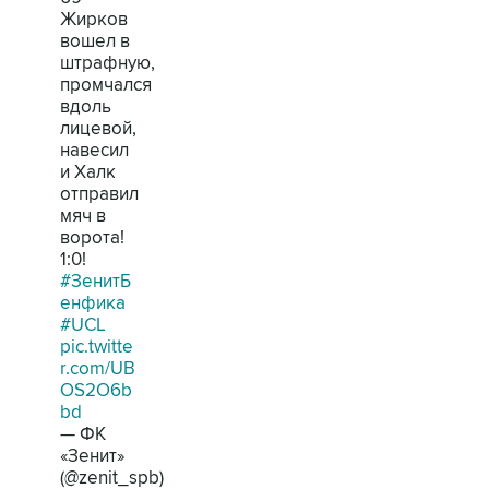
Жирков
вошел в
штрафную,
промчался
вдоль
лицевой,
навесил
и Халк
отправил
мяч в
ворота!
1:0!
#ЗенитБ
енфика
#UCL
pic.twitte
r.com/UB
OS2O6b
bd
— ФК
«Зенит»
(@zenit_spb)