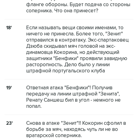
фланге обороны. Будет подача со стороны
соперника. Что она принесет?
Если называть вещи своими именами, то
18'
ничего не принесла. Более того, "Зенит"
отправился в контратаку. Экс-спартаковец
Дзюба скидывал мяч головой на экс-
динамовца Кокорина, но действующий
защитники "Бенфики" проявили завидную
расторопность. Дело было у линии
штрафной португальского клуба
Ответная атака "Бенфики"! Получив
19'
передачу на линии штрафной "Зенита",
Ренату Саншеш бил в угол - немного не
попал.
Снова в атаке "Зенит"!! Кокорин сфолил в
23'
борьбе за мяч, находясь чуть ли не во
вратарской соперника.