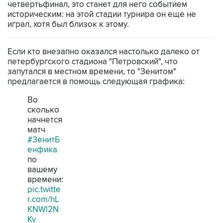
четвертьфинал, это станет для него событием
историческим: на этой стадии турнира он еще не
играл, хотя был близок к этому.
Если кто внезапно оказался настолько далеко от
петербургского стадиона "Петровский", что
запутался в местном времени, то "Зенитом"
предлагается в помощь следующая графика:
Во
сколько
начнется
матч
#ЗенитБ
енфика
по
вашему
времени:
pic.twitte
r.com/hL
KNWl2N
Kv