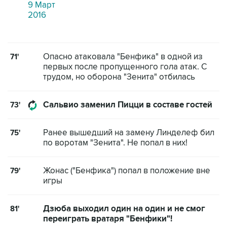
9 Март
2016
Опасно атаковала "Бенфика" в одной из
71'
первых после пропущенного гола атак. С
трудом, но оборона "Зенита" отбилась
Сальвио заменил Пицци в составе гостей
73'
Ранее вышедший на замену Линделеф бил
75'
по воротам "Зенита". Не попал в них!
Жонас ("Бенфика") попал в положение вне
79'
игры
Дзюба выходил один на один и не смог
81'
переиграть вратаря "Бенфики"!