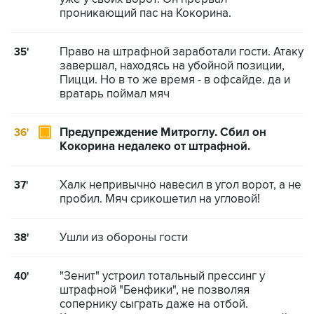
проникающий пас на Кокорина.
Право на штрафной заработали гости. Атаку
35'
завершал, находясь на убойной позиции,
Пицци. Но в то же время - в офсайде. да и
вратарь поймал мяч
Предупреждение Митроглу. Сбил он
36'
Кокорина недалеко от штрафной.
Халк непривычно навесил в угол ворот, а не
37'
пробил. Мяч срикошетил на угловой!
Ушли из обороны гости
38'
"Зенит" устроил тотальный прессинг у
40'
штрафной "Бенфики", не позволяя
сопернику сыграть даже на отбой.