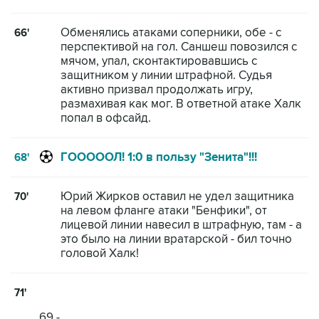
Обменялись атаками соперники, обе - с
66'
перспективой на гол. Саншеш повозился с
мячом, упал, сконтактировавшись с
защитником у линии штрафной. Судья
активно призвал продолжать игру,
размахивая как мог. В ответной атаке Халк
попал в офсайд.
ГОООООЛ! 1:0 в пользу "Зенита"!!!
68'
Юрий Жирков оставил не удел защитника
70'
на левом фланге атаки "Бенфики", от
лицевой линии навесил в штрафную, там - а
это было на линии вратарской - бил точно
головой Халк!
71'
69 -