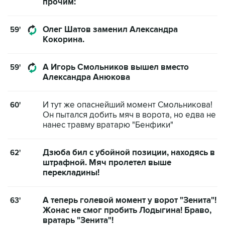
прочим:
Олег Шатов заменил Александра
59'
Кокорина.
А Игорь Смольников вышел вместо
59'
Александра Анюкова
И тут же опаснейший момент Смольникова!
60'
Он пытался добить мяч в ворота, но едва не
нанес травму вратарю "Бенфики"
Дзюба бил с убойной позиции, находясь в
62'
штрафной. Мяч пролетел выше
перекладины!
А теперь голевой момент у ворот "Зенита"!
63'
Жонас не смог пробить Лодыгина! Браво,
вратарь "Зенита"!