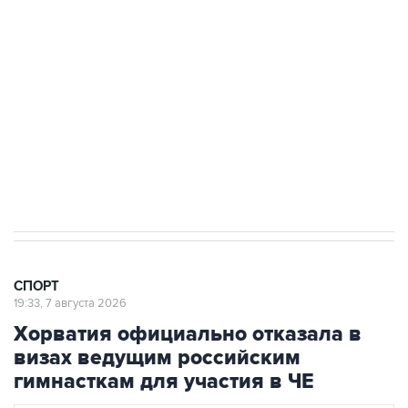
3 июля 10:45
"Рады возвращению величайшего!" В
"Вашингтоне" отреагировали на решение
Овечкина
5 января 14:03
Евгений Кузнецов стал игроком "Салавата
Юлаева"
СПОРТ
19:33, 7 августа 2026
Хорватия официально отказала в
визах ведущим российским
гимнасткам для участия в ЧЕ