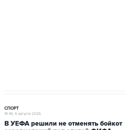
Купить подписку на профессиональную ленту
Подписаться на рассылку главных новостей сайта
Получать оперативные новости в официальном
канале
СПОРТ
18:46, 6 августа 2026
В УЕФА решили не отменять бойкот