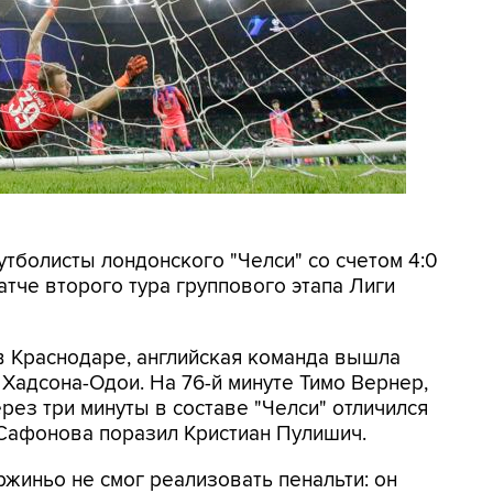
утболисты лондонского "Челси" со счетом 4:0
тче второго тура группового этапа Лиги
в Краснодаре, английская команда вышла
 Хадсона-Одои. На 76-й минуте Тимо Вернер,
ерез три минуты в составе "Челси" отличился
 Сафонова поразил Кристиан Пулишич.
ржиньо не смог реализовать пенальти: он