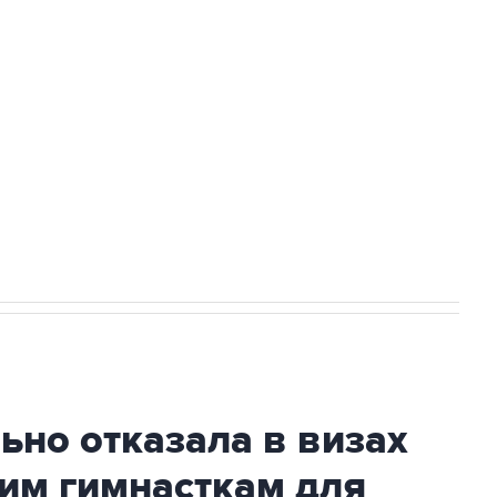
В "Вашингтоне" отреагировали на решение
лавата Юлаева"
но отказала в визах
им гимнасткам для