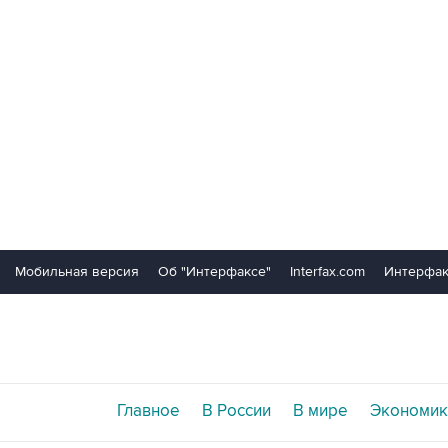
Мобильная версия
Об "Интерфаксе"
Interfax.com
Интерфак
Главное
В России
В мире
Экономик