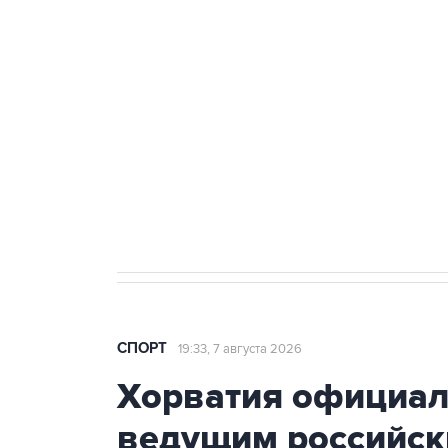
3 июля 10:45
"Рады возвращению величайшего!" 
Овечкина
5 января 14:03
Евгений Кузнецов стал игроком "Са
СПОРТ
19:33, 7 августа 2026
Хорватия официаль
ведущим российск