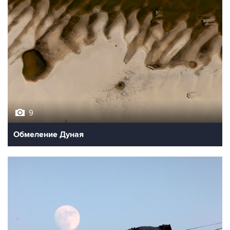
9
Обмеление Дуная