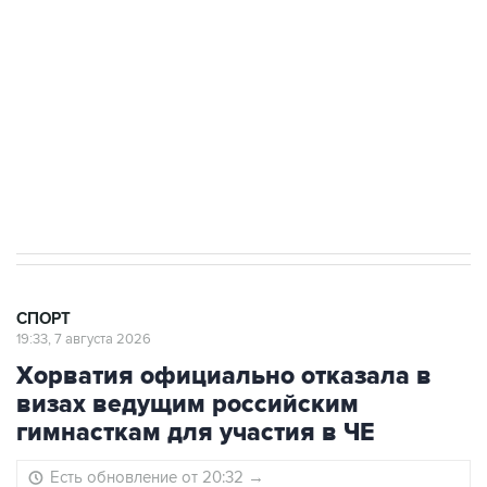
3 июля 10:45
"Рады возвращению величайшего!" В
"Вашингтоне" отреагировали на решение
Овечкина
5 января 14:03
Евгений Кузнецов стал игроком "Салавата
Юлаева"
СПОРТ
19:33, 7 августа 2026
Хорватия официально отказала в
визах ведущим российским
гимнасткам для участия в ЧЕ
Есть обновление от 20:32
→