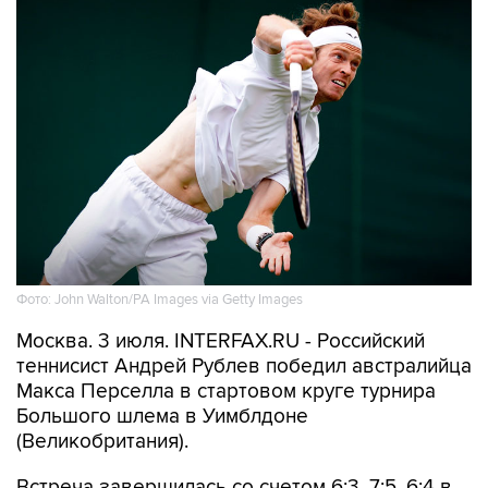
Фото: John Walton/PA Images via Getty Images
Москва. 3 июля. INTERFAX.RU - Российский
теннисист Андрей Рублев победил австралийца
Макса Перселла в стартовом круге турнира
Большого шлема в Уимблдоне
(Великобритания).
Встреча завершилась со счетом 6:3, 7:5, 6:4 в