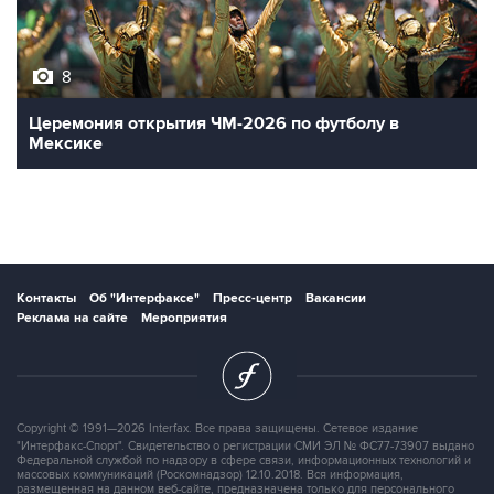
8
Церемония открытия ЧМ-2026 по футболу в
Мексике
Контакты
Об "Интерфаксе"
Пресс-центр
Вакансии
Реклама на сайте
Мероприятия
Copyright © 1991—2026 Interfax. Все права защищены. Сетевое издание
"Интерфакс-Спорт". Свидетельство о регистрации СМИ ЭЛ № ФС77-73907 выдано
Федеральной службой по надзору в сфере связи, информационных технологий и
массовых коммуникаций (Роскомнадзор) 12.10.2018. Вся информация,
размещенная на данном веб-сайте, предназначена только для персонального