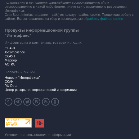
пользования и не подлежит дальнейшему воспроизведению и/или
распространению в какой-либо форме, иначе как с письменного разрешения
Интерфакса.
Сайт Sport-Interfax.ru (далее – сайт) использует файлы cookie. Продолжая работу с
сайтом, Вы соглашаетесь на сбор и последующую
обработку файлов cookie
.
Продукты информационной группы
"Интерфакс"
Информация о компаниях, товарах и людях
СПАРК
X-Compliance
СКАУТ
Маркер
АСТРА
Новости и рынки
Новости "Интерфакса"
СКАН
RU Data
Центр раскрытия корпоративной информации
Условия использования информации