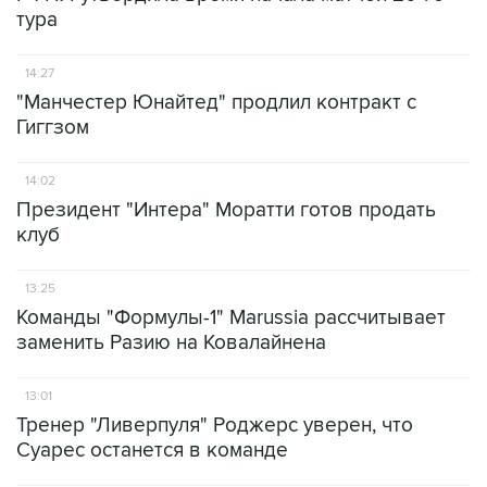
тура
14:27
"Манчестер Юнайтед" продлил контракт с
Гиггзом
14:02
Президент "Интера" Моратти готов продать
клуб
13:25
Команды "Формулы-1" Marussia рассчитывает
заменить Разию на Ковалайнена
13:01
Тренер "Ливерпуля" Роджерс уверен, что
Суарес останется в команде