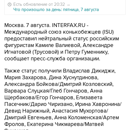
Есть обновление от 20:32
→
Что произошло за день: пятница, 7 августа
Москва. 7 августа. INTERFAX.RU -
Международный союз конькобежцев (ISU)
предоставил нейтральный статус российским
фигуристам Камиле Валиевой, Александре
Игнатовой (Трусовой) и Петру Гуменнику,
сообщает пресс-служба организации.
Также статус получили Владислав Дикиджи,
Мария Захарова, Дина Хуснутдинова,
Александра Бойкова/Дмитрий Козловский,
Варвара Слуцкая/Глеб Гончаров, Анна
Щербакова/Егор Гончаров, Елизавета
Пасечник/Дарио Чиризано, Ирина Хавронина/
Девид Нарижный, Анастасия Мухортова/
Дмитрий Евгеньев, Анна Коломенская/Артем
Фролов, Екатерина Чикмарева/Матвей