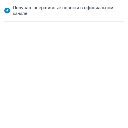
Получать оперативные новости в официальном
канале
19:33, 7 августа 2026
Есть обновление от 20:32
→
Что произошло за день: пятница, 7 августа