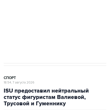
Получать оперативные новости в официальном
канале
7 августа 15:22
У ведущих гимнасток России возникли
проблемы с визами в Хорватию на ЧЕ
СПОРТ
18:54, 7 августа 2026
ISU предоставил нейтральный
статус фигуристам Валиевой,
Трусовой и Гуменнику