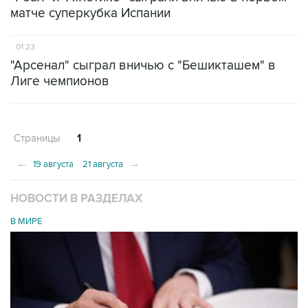
матче суперкубка Испании
01:23
"Арсенал" сыграл вничью с "Бешикташем" в
Лиге чемпионов
Страницы
1
←
→
19 августа
21 августа
НОВОСТИ В РАЗДЕЛАХ
В МИРЕ