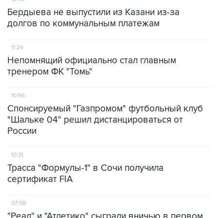
Бердыева не выпустили из Казани из-за
долгов по коммунальным платежам
11:24
Непомнящий официально стал главным
тренером ФК "Томь"
10:56
Спонсируемый "Газпромом" футбольный клуб
"Шальке 04" решил дистанцироваться от
России
10:31
Трасса "Формулы-1" в Сочи получила
сертификат FIA
07:08
"Реал" и "Атлетико" сыграли вничью в первом