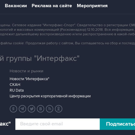
Вакансии
Реклама на сайте
Мероприятия
защищены. Сетевое издание "Интерфакс-Спорт". Свидетельство о регистрации
ологий и массовых коммуникаций (Роскомнадзор) 12.10.2018. Вся информация
 подлежит дальнейшему воспроизведению и/или распространению в какой-либ
зует файлы cookie. Продолжая работу с сайтом, Вы соглашаетесь на сбор и посл
 группы "Интерфакс"
Новости и рынки
Новости "Интерфакса"
СКАН
RU Data
Центр раскрытия корпоративной информации
акс"
Подписать