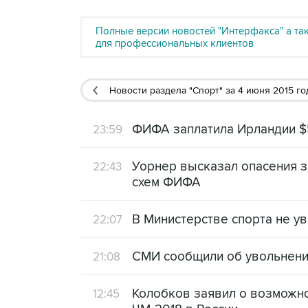
Полные версии новостей "Интерфакса" а та
для профессиональных клиентов
Новости раздела "Спорт"
за 4 июня 2015 го
ФИФА заплатила Ирландии $5
23:59
Уорнер высказал опасения 
22:43
схем ФИФА
В Министерстве спорта не у
22:07
СМИ сообщили об увольнении
21:08
Колобков заявил о возможн
12:45