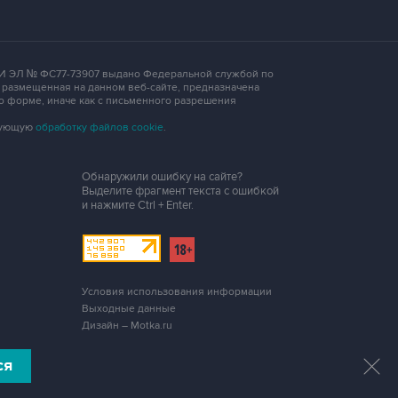
 СМИ ЭЛ № ФС77-73907 выдано Федеральной службой по
, размещенная на данном веб-сайте, предназначена
о форме, иначе как с письменного разрешения
едующую
обработку файлов cookie
.
Обнаружили ошибку на сайте?
Выделите фрагмент текста с ошибкой
и нажмите
Ctrl + Enter
.
Условия использования информации
Выходные данные
Дизайн – Motka.ru
ся