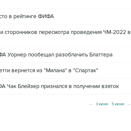
есто в рейтинге ФИФА
ми сторонников пересмотра проведения ЧМ-2022 в
А Уорнер пообещал разоблачить Блаттера
тти вернется из "Милана" в "Спартак"
А Чак Блейзер признался в получении взяток
←
3 июня
5 июня