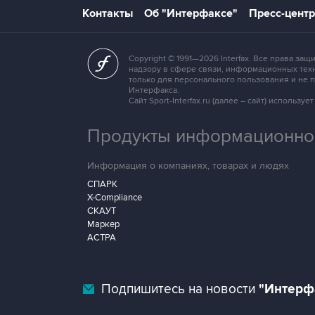
Контакты
Об "Интерфаксе"
Пресс-центр
Copyright © 1991—2026 Interfax. Все права 
надзору в сфере связи, информационных техн
только для персонального пользования и не
Интерфакса.
Сайт Sport-Interfax.ru (далее – сайт) исполь
Продукты информационной
Информация о компаниях, товарах и людях
СПАРК
X-Compliance
СКАУТ
Маркер
АСТРА
Подпишитесь на новости
"Интерф