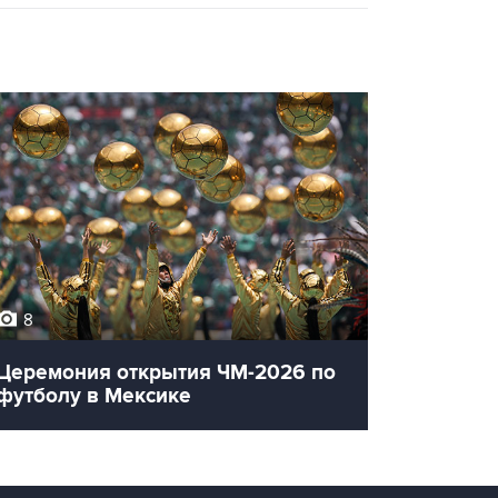
8
12
Церемония открытия ЧМ-2026 по
Олимпи
футболу в Мексике