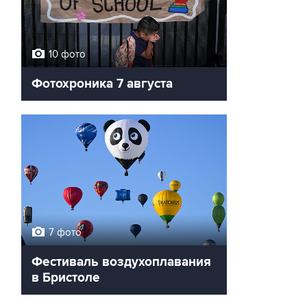
10 фото
Фотохроника 7 августа
7 фото
→
Фестиваль воздухоплавания
в Бристоле