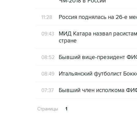
ЧМ-2018 в России
Россия поднялась на 26-е м
11:28
МИД Катара назвал расиста
09:43
стране
Бывший вице-президент ФИФ
08:52
Итальянский футболист Бокке
08:49
Бывший член исполкома ФИФ
07:37
Страницы
1