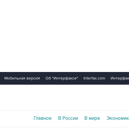
Мобильная версия
Об "Интерфаксе"
Interfax.com
Интерфак
Главное
В России
В мире
Экономик