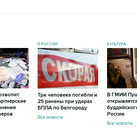
В РОССИИ
КУЛЬТУРА
позволит
В ГМИИ Пу
Три человека погибли и
артнерские
открываетс
25 ранены при ударах
анения
буддийского
БПЛА по Белгороду
леров
России
Все новости
Все новости