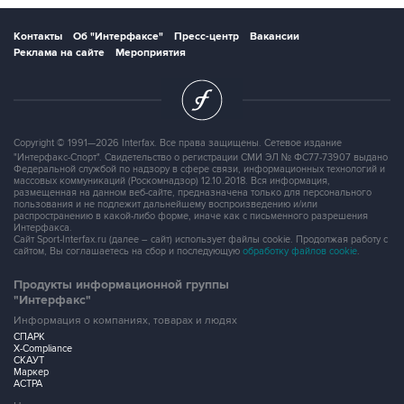
Контакты
Об "Интерфаксе"
Пресс-центр
Вакансии
Реклама на сайте
Мероприятия
Copyright © 1991—2026 Interfax. Все права защищены. Сетевое издание
"Интерфакс-Спорт". Свидетельство о регистрации СМИ ЭЛ № ФС77-73907 выдано
Федеральной службой по надзору в сфере связи, информационных технологий и
массовых коммуникаций (Роскомнадзор) 12.10.2018. Вся информация,
размещенная на данном веб-сайте, предназначена только для персонального
пользования и не подлежит дальнейшему воспроизведению и/или
распространению в какой-либо форме, иначе как с письменного разрешения
Интерфакса.
Сайт Sport-Interfax.ru (далее – сайт) использует файлы cookie. Продолжая работу с
сайтом, Вы соглашаетесь на сбор и последующую
обработку файлов cookie
.
Продукты информационной группы
"Интерфакс"
Информация о компаниях, товарах и людях
СПАРК
X-Compliance
СКАУТ
Маркер
АСТРА