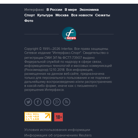
Интерфакс
В России
В мире
Экономика
Спорт
Культура
Москва
Все новости
Сюжеты
Фото
Copyright © 1991—2026 Interfax. Все права защищены.
Сетевое издание "Интерфакс-Спорт". Свидетельство о
регистрации СМИ ЭЛ № ФС77-73907 выдано
Федеральной службой по надзору в сфере связи,
информационных технологий и массовых коммуникаций
(Роскомнадзор) 12.10.2018. Вся информация,
размещенная на данном веб-сайте, предназначена
только для персонального пользования и не подлежит
дальнейшему воспроизведению и/или распространению
в какой-либо форме, иначе как с письменного
разрешения Интерфакса.
Условия использования информации
Информация об ограничениях Reuters