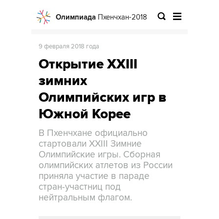
Олимпиада
Пхенчхан-2018
9 февраля 2018 года
Открытие XXIII
зимних
Олимпийских игр в
Южной Корее
В Пхенчхане официально
стартовали XXIII Зимние
Олимпийские игры. Сборная
олимпийских атлетов из России
приняла участие в параде
стран-участниц под
нейтральным флагом.