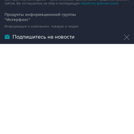
сайтом, Вы соглашаетесь на сбор и последующую
обработку файлов cookie
.
Продукты информационной группы
"Интерфакс"
Информация о компаниях, товарах и людях
СПАРК
Подпишитесь на новости
X-Compliance
СКАУТ
Маркер
АСТРА
Новости и рынки
Новости "Интерфакса"
СКАН
RU Data
Центр раскрытия корпоративной информации
Условия использования информации
Выходные данные
Дизайн – Motka.ru