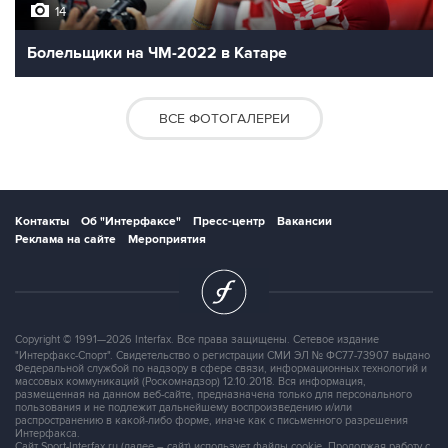
14
Болельщики на ЧМ-2022 в Катаре
ВСЕ ФОТОГАЛЕРЕИ
Контакты
Об "Интерфаксе"
Пресс-центр
Вакансии
Реклама на сайте
Мероприятия
Copyright © 1991—2026 Interfax. Все права защищены. Сетевое издание
"Интерфакс-Спорт". Свидетельство о регистрации СМИ ЭЛ № ФС77-73907 выдано
Федеральной службой по надзору в сфере связи, информационных технологий и
массовых коммуникаций (Роскомнадзор) 12.10.2018. Вся информация,
размещенная на данном веб-сайте, предназначена только для персонального
пользования и не подлежит дальнейшему воспроизведению и/или
распространению в какой-либо форме, иначе как с письменного разрешения
Интерфакса.
Сайт Sport-Interfax.ru (далее – сайт) использует файлы cookie. Продолжая работу с