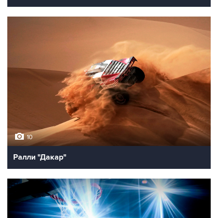
10
Ралли "Дакар"