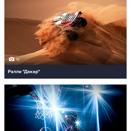
10
Ралли "Дакар"