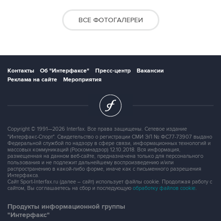
ВСЕ ФОТОГАЛЕРЕИ
Контакты
Об "Интерфаксе"
Пресс-центр
Вакансии
Реклама на сайте
Мероприятия
Copyright © 1991—2026 Interfax. Все права защищены. Сетевое издание
"Интерфакс-Спорт". Свидетельство о регистрации СМИ ЭЛ № ФС77-73907 выдано
Федеральной службой по надзору в сфере связи, информационных технологий и
массовых коммуникаций (Роскомнадзор) 12.10.2018. Вся информация,
размещенная на данном веб-сайте, предназначена только для персонального
пользования и не подлежит дальнейшему воспроизведению и/или
распространению в какой-либо форме, иначе как с письменного разрешения
Интерфакса.
Сайт Sport-Interfax.ru (далее – сайт) использует файлы cookie. Продолжая работу с
сайтом, Вы соглашаетесь на сбор и последующую
обработку файлов cookie
.
Продукты информационной группы
"Интерфакс"